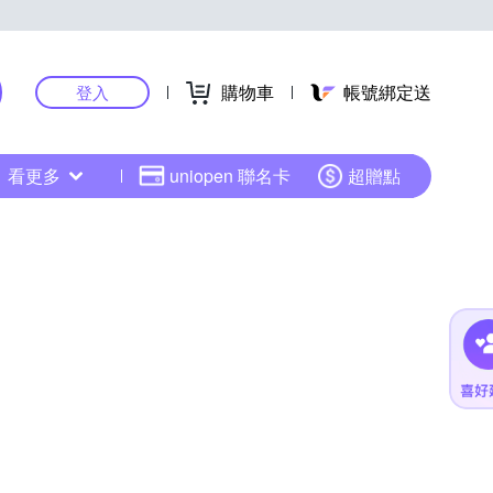
購物車
帳號綁定送
登入
看更多
uniopen 聯名卡
超贈點