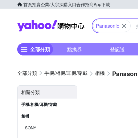
首頁
拍賣
企業/大宗採購入口
合作招商
App下載
Yahoo購物中心
Panasonic
全部分類
點換券
登記送
Panason
手機/相機/耳機/穿戴
相機
相關分類
手機/相機/耳機/穿戴
相機
SONY