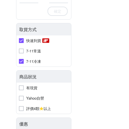
確定
取貨方式
快速到貨
7-11常溫
7-11冷凍
商品狀況
有現貨
Yahoo自營
評價4顆
以上
優惠