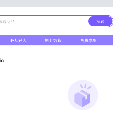
搜尋
必逛好店
刷卡/超取
會員專享
ic