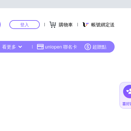
購物車
帳號綁定送
登入
看更多
uniopen 聯名卡
超贈點