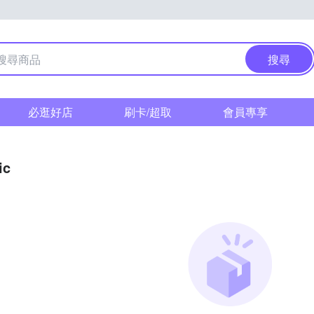
搜尋
必逛好店
刷卡/超取
會員專享
ic