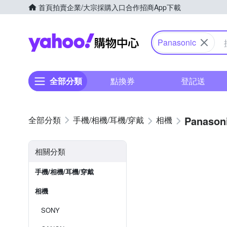
首頁
拍賣
企業/大宗採購入口
合作招商
App下載
Yahoo購物中心
Panasonic
全部分類
點換券
登記送
Panason
手機/相機/耳機/穿戴
相機
相關分類
手機/相機/耳機/穿戴
相機
SONY