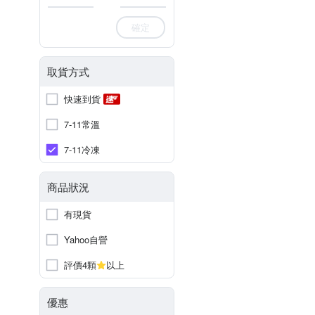
確定
取貨方式
快速到貨
7-11常溫
7-11冷凍
商品狀況
有現貨
Yahoo自營
評價4顆
以上
優惠