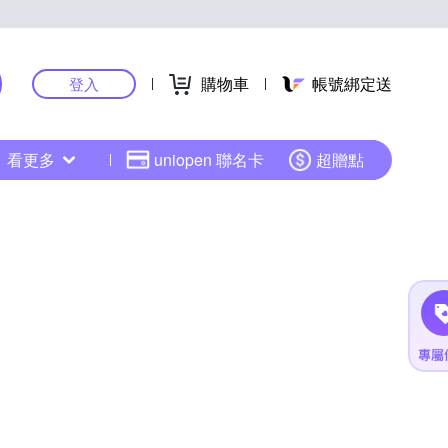
購物車
帳號綁定送
登入
看更多
uniopen 聯名卡
超贈點