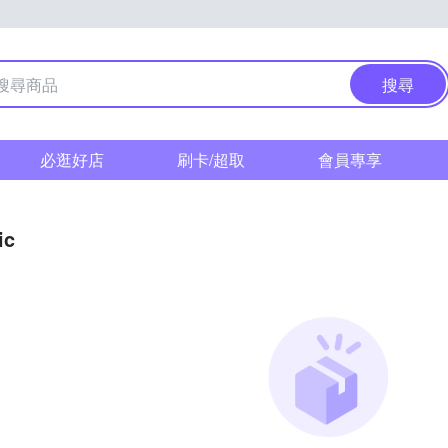
搜尋
必逛好店
刷卡/超取
會員專享
ic