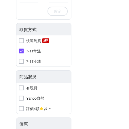
確定
取貨方式
快速到貨
7-11常溫
7-11冷凍
商品狀況
有現貨
Yahoo自營
評價4顆
以上
優惠