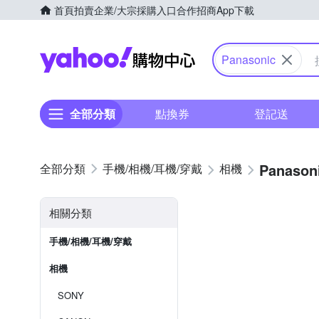
首頁
拍賣
企業/大宗採購入口
合作招商
App下載
Yahoo購物中心
Panasonic
全部分類
點換券
登記送
Panason
手機/相機/耳機/穿戴
相機
相關分類
手機/相機/耳機/穿戴
相機
SONY