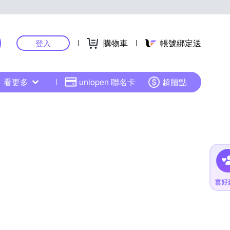
購物車
帳號綁定送
登入
看更多
uniopen 聯名卡
超贈點