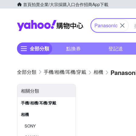
首頁
拍賣
企業/大宗採購入口
合作招商
App下載
Yahoo購物中心
Panasonic
全部分類
點換券
登記送
Panason
手機/相機/耳機/穿戴
相機
相關分類
手機/相機/耳機/穿戴
相機
SONY