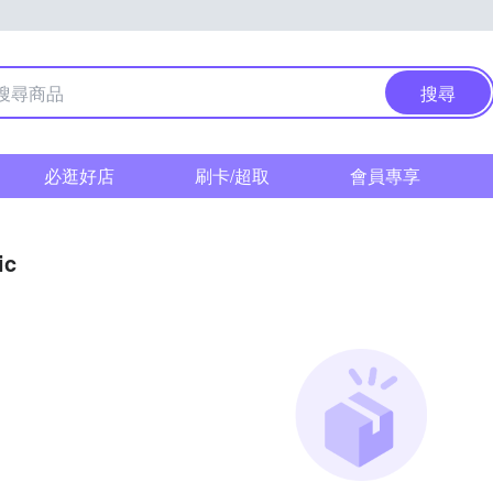
搜尋
必逛好店
刷卡/超取
會員專享
ic