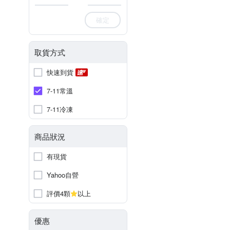
確定
取貨方式
快速到貨
7-11常溫
7-11冷凍
商品狀況
有現貨
Yahoo自營
評價4顆
以上
優惠