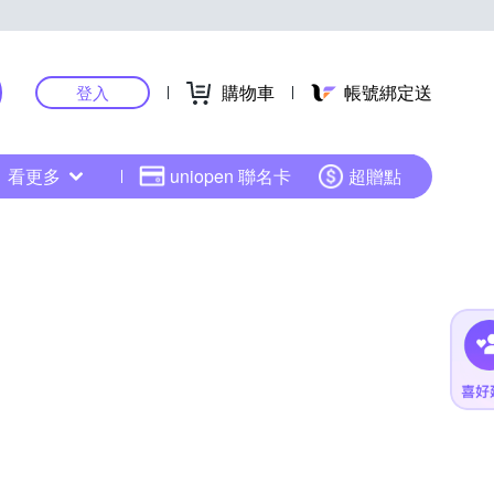
購物車
帳號綁定送
登入
看更多
uniopen 聯名卡
超贈點