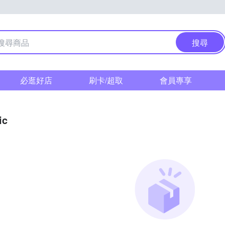
搜尋
必逛好店
刷卡/超取
會員專享
ic