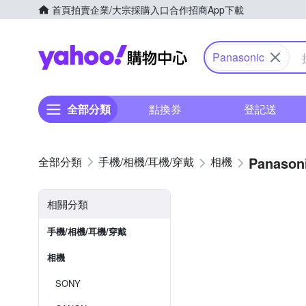
首頁
拍賣
企業/大宗採購入口
合作招商
App下載
Yahoo購物中心
Panasonic
全部分類
點換券
登記送
Panason
手機/相機/耳機/穿戴
相機
相關分類
手機/相機/耳機/穿戴
相機
SONY