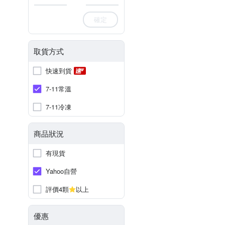
確定
取貨方式
快速到貨
7-11常溫
7-11冷凍
商品狀況
有現貨
Yahoo自營
評價4顆
以上
優惠