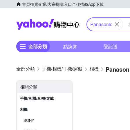
首頁
拍賣
企業/大宗採購入口
合作招商
App下載
Yahoo購物中心
Panasonic
全部分類
點換券
登記送
Panason
手機/相機/耳機/穿戴
相機
相關分類
手機/相機/耳機/穿戴
相機
SONY