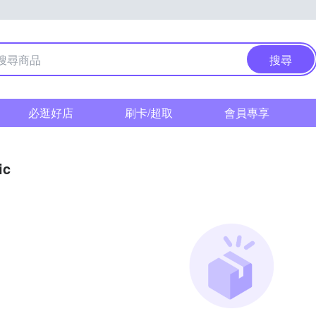
搜尋
必逛好店
刷卡/超取
會員專享
ic