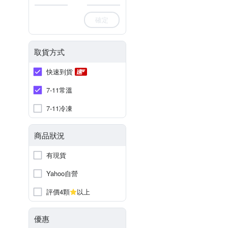
確定
取貨方式
快速到貨
7-11常溫
7-11冷凍
商品狀況
有現貨
Yahoo自營
評價4顆
以上
優惠