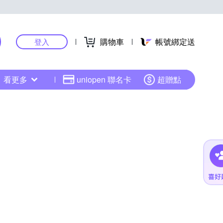
購物車
帳號綁定送
登入
看更多
uniopen 聯名卡
超贈點