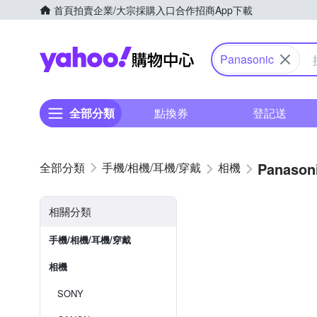
首頁
拍賣
企業/大宗採購入口
合作招商
App下載
Yahoo購物中心
Panasonic
全部分類
點換券
登記送
Panason
手機/相機/耳機/穿戴
相機
相關分類
手機/相機/耳機/穿戴
相機
SONY