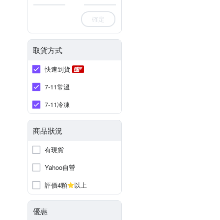
確定
取貨方式
快速到貨
7-11常溫
7-11冷凍
商品狀況
有現貨
Yahoo自營
評價4顆
以上
優惠