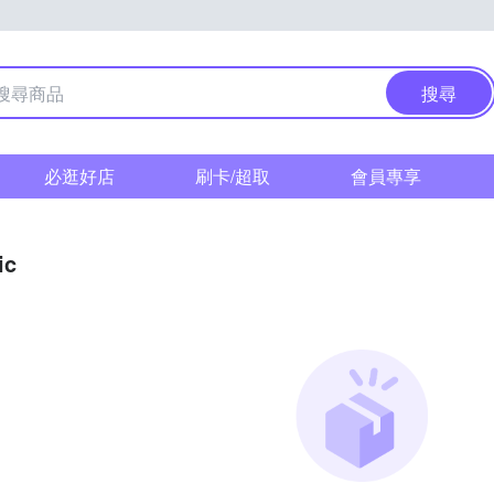
搜尋
必逛好店
刷卡/超取
會員專享
ic