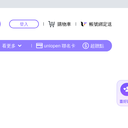
購物車
帳號綁定送
登入
看更多
uniopen 聯名卡
超贈點