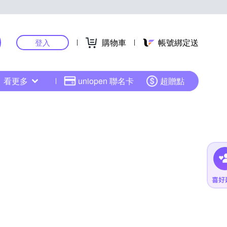
購物車
帳號綁定送
登入
看更多
uniopen 聯名卡
超贈點