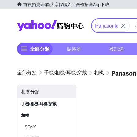
首頁
拍賣
企業/大宗採購入口
合作招商
App下載
Yahoo購物中心
Panasonic
全部分類
點換券
登記送
Panason
手機/相機/耳機/穿戴
相機
相關分類
手機/相機/耳機/穿戴
相機
SONY