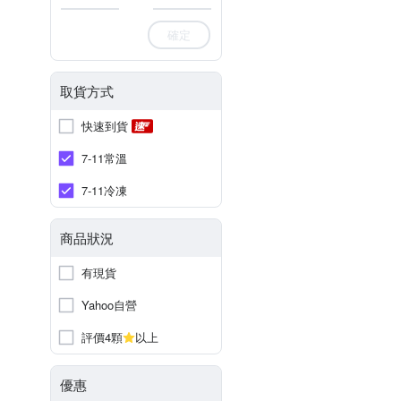
確定
取貨方式
快速到貨
7-11常溫
7-11冷凍
商品狀況
有現貨
Yahoo自營
評價4顆
以上
優惠