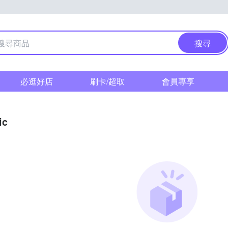
搜尋
必逛好店
刷卡/超取
會員專享
ic