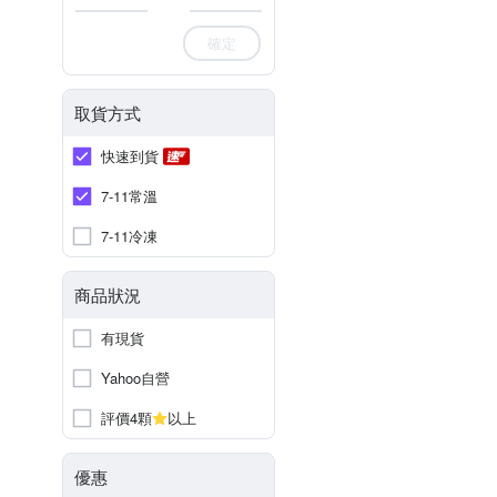
確定
取貨方式
快速到貨
7-11常溫
7-11冷凍
商品狀況
有現貨
Yahoo自營
評價4顆
以上
優惠