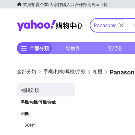
首頁
拍賣
企業/大宗採購入口
合作招商
App下載
Yahoo購物中心
Panasonic
全部分類
點換券
登記送
Panason
手機/相機/耳機/穿戴
相機
相關分類
手機/相機/耳機/穿戴
相機
SONY