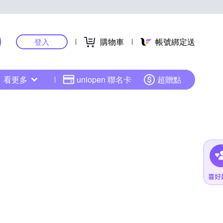
購物車
帳號綁定送
登入
看更多
uniopen 聯名卡
超贈點