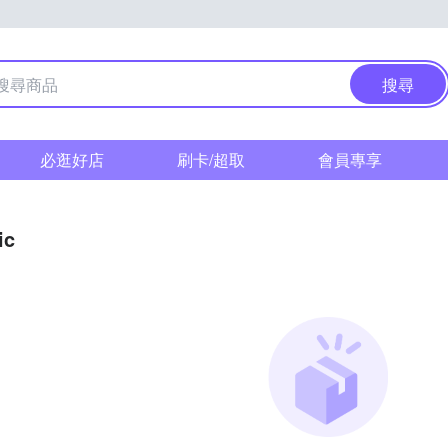
搜尋
必逛好店
刷卡/超取
會員專享
ic