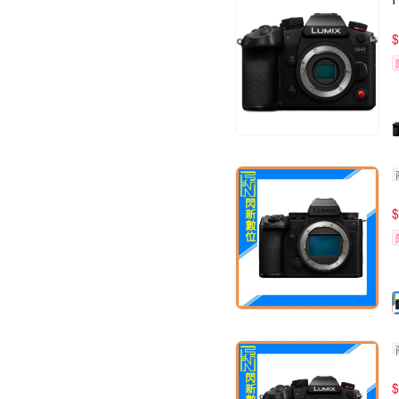
$
$
$