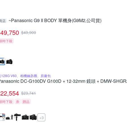
~Panasonic G9 II BODY 單機身(G9M2,公司貨)
商店
49,750
$
49,900
限時下殺
送128G V60、相機鑰匙圈、原廠包
Panasonic DC-G100DV G100D + 12-32mm 鏡頭 + DMW-
22,554
$
23,741
限時下殺
券
贈品
+3