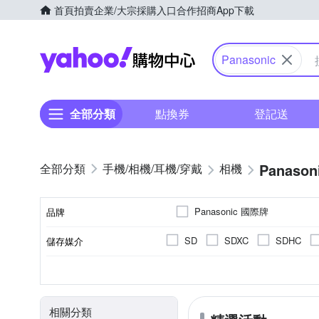
首頁
拍賣
企業/大宗採購入口
合作招商
App下載
Yahoo購物中心
Panasonic
全部分類
點換券
登記送
Panason
手機/相機/耳機/穿戴
相機
Panasonic 國際牌
品牌
SD
SDXC
SDHC
儲存媒介
品牌名稱
翻轉式螢幕
一般型相機
2.0~2.5吋
2001萬~3000萬像素
公司貨
平行輸入
1吋 CMOS
2.5~2.9吋
微單眼
400
B
CMOS
TFT LCD
螢幕類型
相機類型
螢幕尺寸
有效像素
來源
影像感應器
相關分類