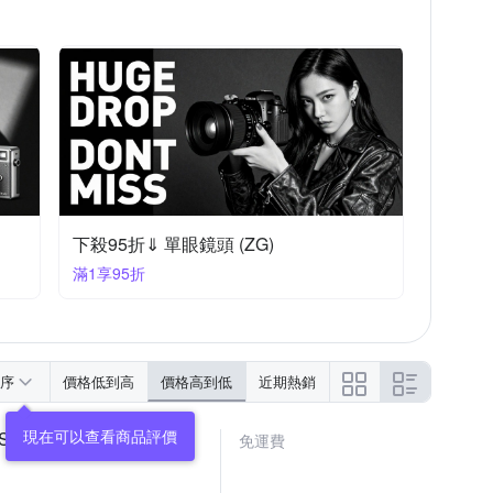
下殺95折⇓ 單眼鏡頭 (ZG)
滿1享95折
序
價格低到高
價格高到低
近期熱銷
現在可以查看商品評價
 S1R2
免運費