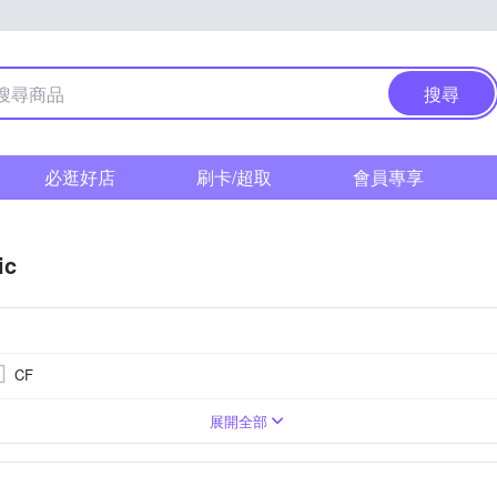
搜尋
必逛好店
刷卡/超取
會員專享
ic
CF
0萬像素以上
SI CMOS(高感光背照式)
單眼
3.0吋以上
可觸控式螢幕
類單眼相機(PASM功能)
1601萬~2000萬像素
無
無
1/2.3吋 
Live MOS
M4/3
展開全部