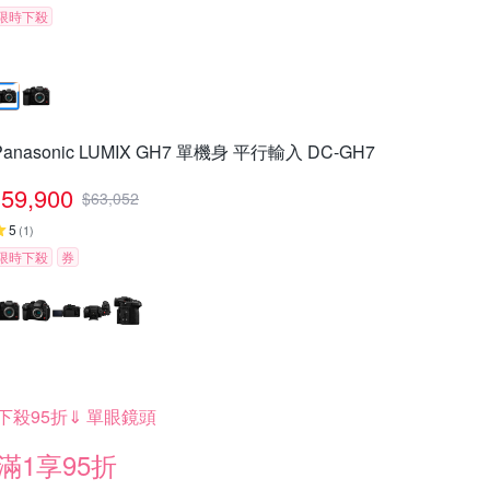
限時下殺
Panasonic LUMIX GH7 單機身 平行輸入 DC-GH7
59,900
$
63,052
5
(
1
)
限時下殺
券
下殺95折⇓ 單眼鏡頭
滿1享95折