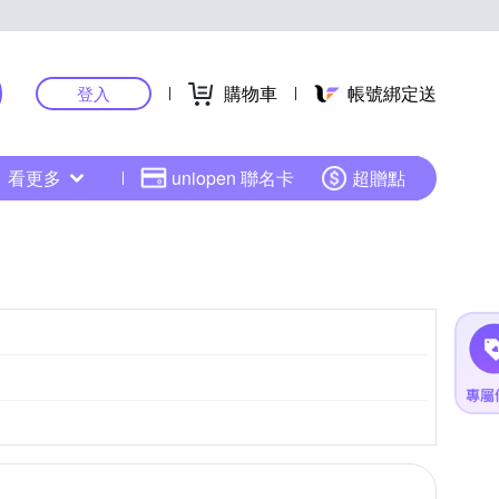
購物車
帳號綁定送
登入
看更多
uniopen 聯名卡
超贈點
CMOS