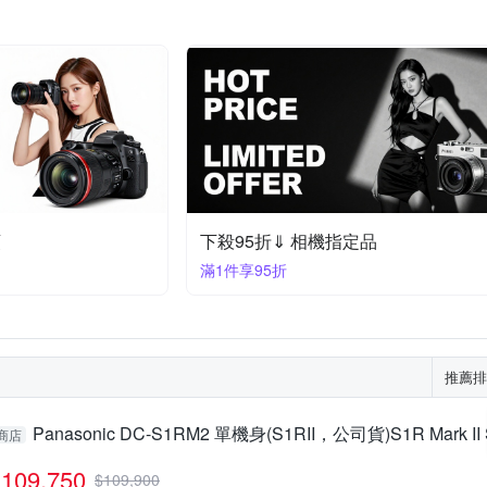
頭
下殺95折⇓ 相機指定品
滿1件享95折
推薦排
Panasonic DC-S1RM2 單機身(S1RII，公司貨)S1R Mark II
商店
109,750
$
109,900