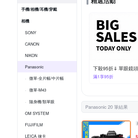
精選活動
手機/相機/耳機/穿戴
相機
SONY
CANON
NIKON
Panasonic
下殺95折⇓ 單眼鏡
滿1享95折
微單-全片幅/中片幅
微單-M43
隨身機/類單眼
Panasonic 20 筆結果
OM SYSTEM
FUJIFILM
LEICA 徠卡
$