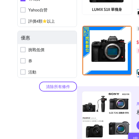
Yahoo自營
評價4顆
以上
優惠
$
挑戰低價
券
活動
清除所有條件
現