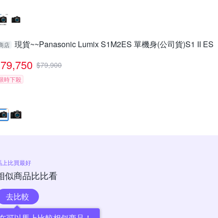
現貨~~Panasonic Lumix S1M2ES 單機身(公司貨)S1 II ES
商店
79,750
$
79,900
限時下殺
馬上比買最好
相似商品比比看
去比較
在可以馬上比較相似商品！