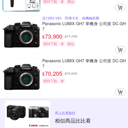
限時下殺
券
贈品
送128G V60、閃傳卡盒、相機鑰匙圈
Panasonic LUMIX GH7 單機身 公司貨 DC-GH
7
73,900
$
$
77,789
限時下殺
券
贈品
Panasonic LUMIX GH7 單機身 公司貨 DC-GH
7
70,205
$
$
73,900
限時下殺
券
馬上比買最好
相似商品比比看