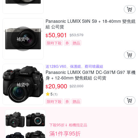
Panasonic LUMIX S9N S9 + 18-40mm 變焦鏡
組 公司貨
50,901
$
$
53,579
補貨中
限時下殺
券
贈品
送128G V60、保護鏡、蔡司噴霧組
Panasonic LUMIX G97M DC-G97M G97 單機
身 + 12-60mm 變焦鏡組 公司貨
補貨中
20,900
$
$
22,000
5
(
1
)
限時下殺
券
贈品
下殺95折⇓ 相機指定品
滿1件享95折