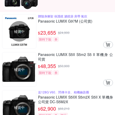
贈隨身腳架 保護鏡 濾鏡袋 肩帶 氣吹
Panasonic LUMIX G97M (公司貨)
補貨中
23,655
$
$
24,900
限時下殺
券
Panasonic LUMIX S5II S5m2 S5 II 單機身 公
司貨
48,355
$
$
50,900
補貨中
限時下殺
券
送128G V60、閃傳卡盒、相機鑰匙圈
Panasonic LUMIX S5IIX S5m2X S5II X 單機身
公司貨 DC-S5M2X
補貨中
62,900
$
$
66,210