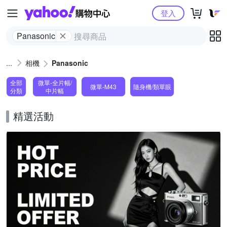
Yahoo購物中心
登入
Panasonic
相機
Panasonic
全部
微單-全片幅/
微單-M43
隨身機/類單眼
分類
中片幅
精選活動