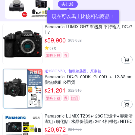
去比較
現在可以馬上比較相似商品！
Panasonic LUMIX GH7 單機身 平行輸入 DC-G
H7
59,900
$
$
63,052
5
(
1
)
限時下殺
券
送128G V60、相機鑰匙圈、原廠包
Panasonic DC-G100DK G100D + 12-32mm
變焦鏡組 公司貨
21,201
$
$
22,316
限時下殺
券
贈品
Panasonic LUMIX TZ99+128G記憶卡+膠囊清
潔組+鋼化貼+水晶保護鏡+2614相機包+NITEC
ORE BB nano 迷你電動氣吹(公司貨)
20,672
$
$
21,760