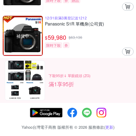
限時下殺
券
贈品
12/31前滿3萬登記送1212
Panasonic S1R 單機身(公司貨)
補貨中
59,980
$
$
63,136
限時下殺
券
下殺95折⇓ 單眼鏡頭 (ZG)
滿1享95折
Yahoo台灣電子商務 版權所有 © 2026 服務條款(
更新
)