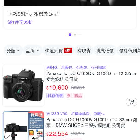
下殺95折⇓ 相機指定品
滿1件享95折
分類
品牌
快速到貨
有現貨
挑戰低價
價格低到
送64G、原廠包、保護鏡、蔡司噴罐
Panasonic DC-G100DK G100D + 12-32mm
變焦鏡組 公司貨
19,600
$
$
20,631
挑戰低價
券
贈品
送128G V60、相機鑰匙圈、原廠包
Panasonic DC-G100DV G100D + 12-32mm 鏡
頭 + DMW-SHGR2 三腳架握把組 公司貨
22,554
$
$
23,741