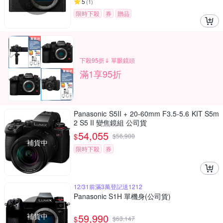
5
(
1
)
限時下殺
券
贈品
下殺95折⇓ 單眼鏡頭
滿1享95折
Panasonic S5II + 20-60mm F3.5-5.6 KIT S5m
2 S5 II 變焦鏡組 公司貨
54,055
$
$
56,900
補貨中
限時下殺
券
12/31前滿3萬登記送1212
Panasonic S1H 單機身(公司貨)
補貨中
59,990
$
$
63,147