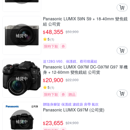
Panasonic LUMIX S9N S9 + 18-40mm 變焦鏡
組 公司貨
48,355
$
$
50,900
補貨中
5
(
1
)
限時下殺
券
送128G V60、保護鏡、蔡司噴霧組
Panasonic LUMIX G97M DC-G97M G97 單機
身 + 12-60mm 變焦鏡組 公司貨
補貨中
20,900
$
$
22,000
5
(
1
)
限時下殺
券
贈品
贈隨身腳架 保護鏡 濾鏡袋 肩帶 氣吹
Panasonic LUMIX G97M (公司貨)
補貨中
23,655
$
$
24,900