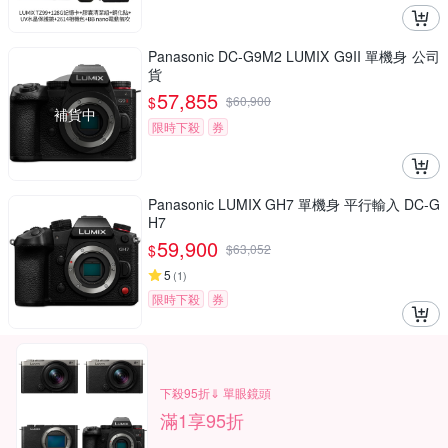
Panasonic DC-G9M2 LUMIX G9II 單機身 公司
貨
57,855
$
$
60,900
補貨中
限時下殺
券
Panasonic LUMIX GH7 單機身 平行輸入 DC-G
H7
59,900
$
$
63,052
5
(
1
)
限時下殺
券
下殺95折⇓ 單眼鏡頭
滿1享95折