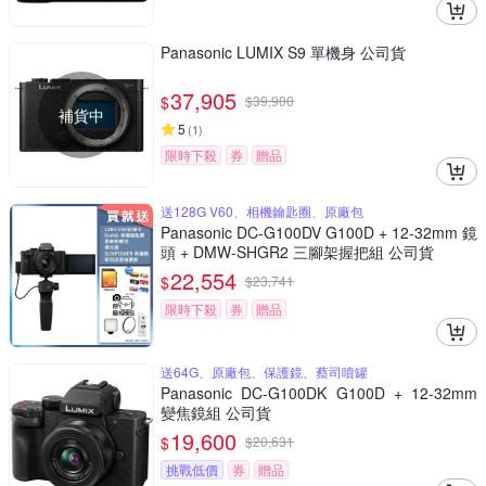
Panasonic LUMIX S9 單機身 公司貨
37,905
$
$
39,900
補貨中
5
(
1
)
限時下殺
券
贈品
送128G V60、相機鑰匙圈、原廠包
Panasonic DC-G100DV G100D + 12-32mm 鏡
頭 + DMW-SHGR2 三腳架握把組 公司貨
22,554
$
$
23,741
限時下殺
券
贈品
送64G、原廠包、保護鏡、蔡司噴罐
Panasonic DC-G100DK G100D + 12-32mm
變焦鏡組 公司貨
19,600
$
$
20,631
挑戰低價
券
贈品