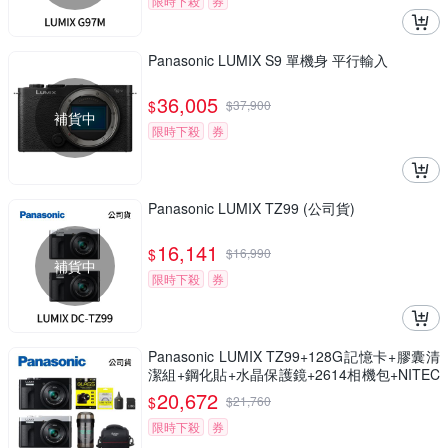
限時下殺
券
Panasonic LUMIX S9 單機身 平行輸入
36,005
$
$
37,900
補貨中
限時下殺
券
Panasonic LUMIX TZ99 (公司貨)
16,141
$
$
16,990
補貨中
限時下殺
券
Panasonic LUMIX TZ99+128G記憶卡+膠囊清
潔組+鋼化貼+水晶保護鏡+2614相機包+NITEC
ORE BB nano 迷你電動氣吹(公司貨)
20,672
$
$
21,760
限時下殺
券