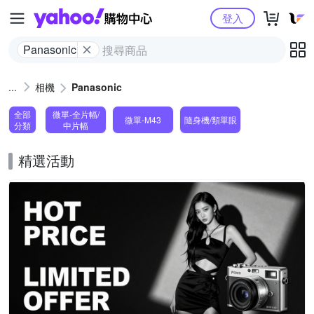
Yahoo購物中心
登入
Panasonic
相機
Panasonic
全部
微單-全片幅/
微單-M43
隨身機/類單眼
分類
中片幅
精選活動