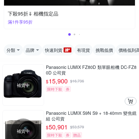
下殺95折⇓ 相機指定品
滿1件享95折
分類
品牌
快速到貨
有現貨
挑戰低價
價格低到
Panasonic LUMIX FZ80D 類單眼相機 DC-FZ8
0D 公司貨
15,900
$
$
16,736
補貨中
限時下殺
券
Panasonic LUMIX S9N S9 + 18-40mm 變焦鏡
組 公司貨
50,901
$
$
53,579
補貨中
限時下殺
券
贈品