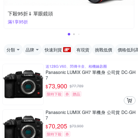
下殺95折⇓ 單眼鏡頭
滿1享95折
分類
品牌
快速到貨
有現貨
挑戰低價
價格低到
送128G V60、閃傳卡盒、相機鑰匙圈
Panasonic LUMIX GH7 單機身 公司貨 DC-GH
7
73,900
$
$
77,789
限時下殺
券
贈品
Panasonic LUMIX GH7 單機身 公司貨 DC-GH
7
70,205
$
$
73,900
限時下殺
券