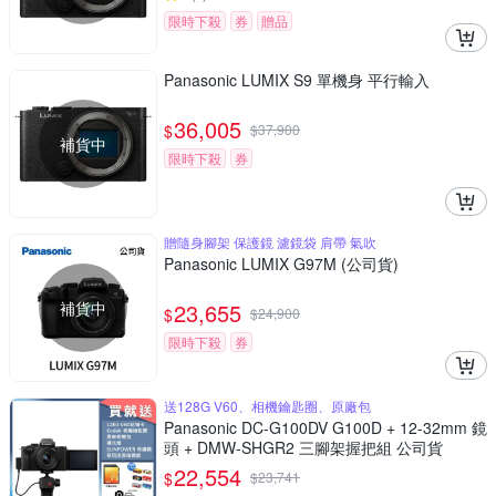
限時下殺
券
贈品
Panasonic LUMIX S9 單機身 平行輸入
36,005
$
$
37,900
補貨中
限時下殺
券
贈隨身腳架 保護鏡 濾鏡袋 肩帶 氣吹
Panasonic LUMIX G97M (公司貨)
補貨中
23,655
$
$
24,900
限時下殺
券
送128G V60、相機鑰匙圈、原廠包
Panasonic DC-G100DV G100D + 12-32mm 鏡
頭 + DMW-SHGR2 三腳架握把組 公司貨
22,554
$
$
23,741