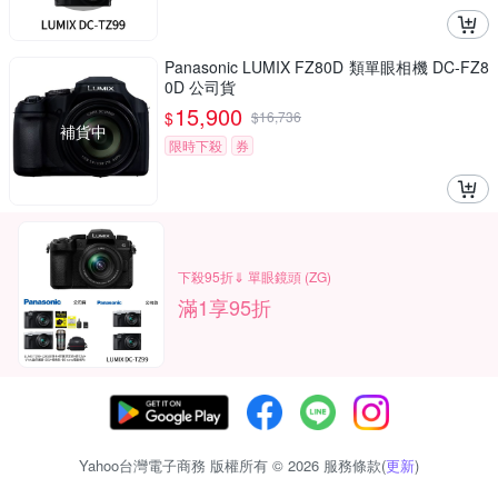
Panasonic LUMIX FZ80D 類單眼相機 DC-FZ8
0D 公司貨
15,900
$
$
16,736
補貨中
限時下殺
券
下殺95折⇓ 單眼鏡頭 (ZG)
滿1享95折
Yahoo台灣電子商務 版權所有 © 2026 服務條款(
更新
)