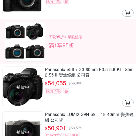
限時下殺
券
下殺95折⇓ 單眼鏡頭
滿1享95折
Panasonic S5II + 20-60mm F3.5-5.6 KIT S5m
2 S5 II 變焦鏡組 公司貨
54,055
$
$
56,900
補貨中
限時下殺
券
Panasonic LUMIX S9N S9 + 18-40mm 變焦鏡
組 公司貨
50,901
$
$
53,579
補貨中
限時下殺
券
贈品