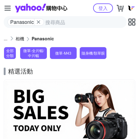
Yahoo購物中心
登入
Panasonic
相機
Panasonic
全部
微單-全片幅/
微單-M43
隨身機/類單眼
分類
中片幅
精選活動