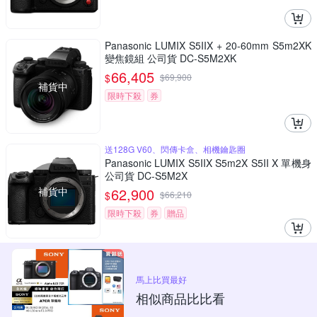
Panasonic LUMIX S5IIX + 20-60mm S5m2XK
變焦鏡組 公司貨 DC-S5M2XK
66,405
$
$
69,900
補貨中
限時下殺
券
送128G V60、閃傳卡盒、相機鑰匙圈
Panasonic LUMIX S5IIX S5m2X S5II X 單機身
公司貨 DC-S5M2X
補貨中
62,900
$
$
66,210
限時下殺
券
贈品
馬上比買最好
相似商品比比看