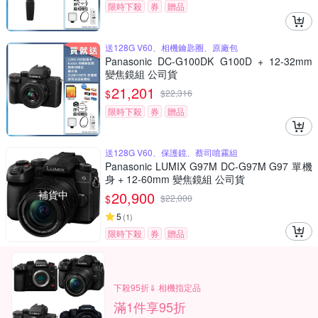
限時下殺
券
贈品
送128G V60、相機鑰匙圈、原廠包
Panasonic DC-G100DK G100D + 12-32mm
變焦鏡組 公司貨
21,201
$
$
22,316
限時下殺
券
贈品
送128G V60、保護鏡、蔡司噴霧組
Panasonic LUMIX G97M DC-G97M G97 單機
身 + 12-60mm 變焦鏡組 公司貨
補貨中
20,900
$
$
22,000
5
(
1
)
限時下殺
券
贈品
下殺95折⇓ 相機指定品
滿1件享95折