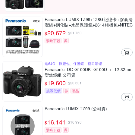
Panasonic LUMIX TZ99+128G記憶卡+膠囊清
潔組+鋼化貼+水晶保護鏡+2614相機包+NITEC
ORE BB nano 迷你電動氣吹(公司貨)
20,672
$
$
21,760
限時下殺
券
送64G、原廠包、保護鏡、蔡司噴罐
Panasonic DC-G100DK G100D + 12-32mm
變焦鏡組 公司貨
19,600
$
$
20,631
挑戰低價
券
贈品
Panasonic LUMIX TZ99 (公司貨)
16,141
$
$
16,990
補貨中
限時下殺
券