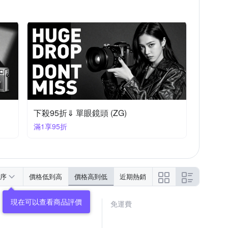
下殺95折⇓ 單眼鏡頭 (ZG)
滿1享95折
序
價格低到高
價格高到低
近期熱銷
免運費