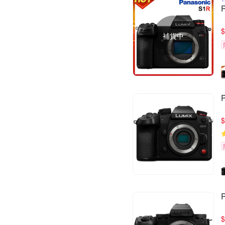
$
補貨中
$
$