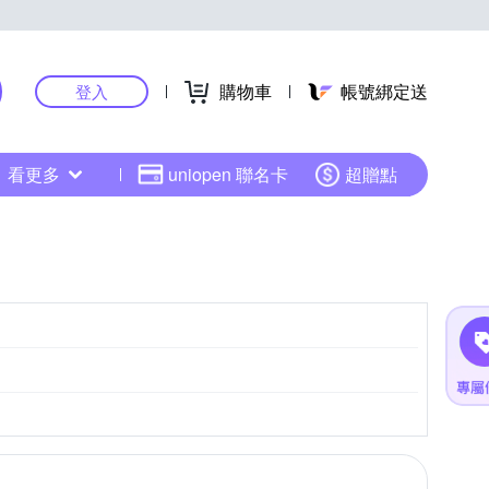
購物車
帳號綁定送
登入
看更多
uniopen 聯名卡
超贈點