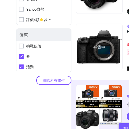
Yahoo自營
評價4顆
以上
優惠
$
挑戰低價
補貨中
券
活動
清除所有條件
現