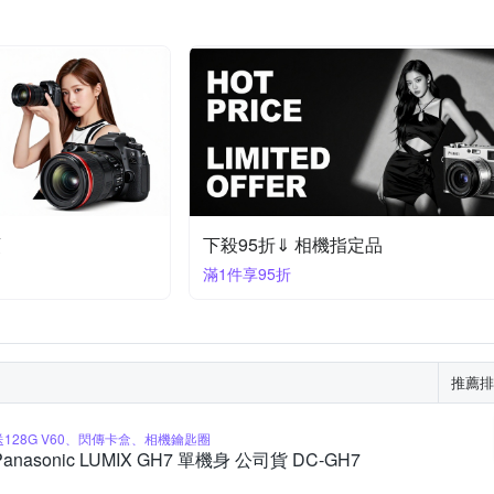
頭
下殺95折⇓ 相機指定品
滿1件享95折
推薦排
送128G V60、閃傳卡盒、相機鑰匙圈
Panasonic LUMIX GH7 單機身 公司貨 DC-GH7