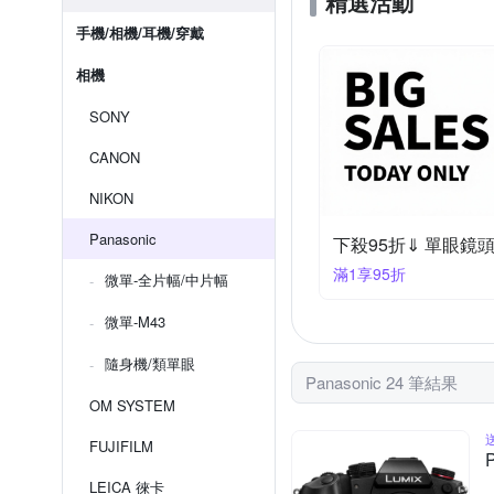
精選活動
手機/相機/耳機/穿戴
相機
SONY
CANON
NIKON
Panasonic
下殺95折⇓ 單眼鏡
滿1享95折
微單-全片幅/中片幅
微單-M43
隨身機/類單眼
Panasonic 24 筆結果
OM SYSTEM
FUJIFILM
LEICA 徠卡