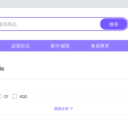
搜尋
必逛好店
刷卡/超取
會員專享
ic
CF
XQD
相機
1萬~2000萬像素
SI CMOS(高感光背照式)
類單眼相機(PASM功能)
3001萬~5000萬像素
1/2.3吋 CMOS
無
TFT LCD
M4/3
展開全部