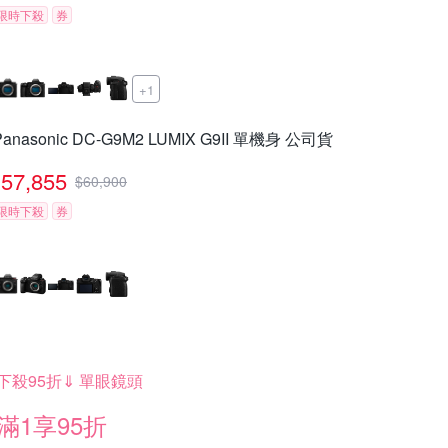
限時下殺
券
+1
Panasonic DC-G9M2 LUMIX G9II 單機身 公司貨
57,855
$
60,900
限時下殺
券
下殺95折⇓ 單眼鏡頭
滿1享95折