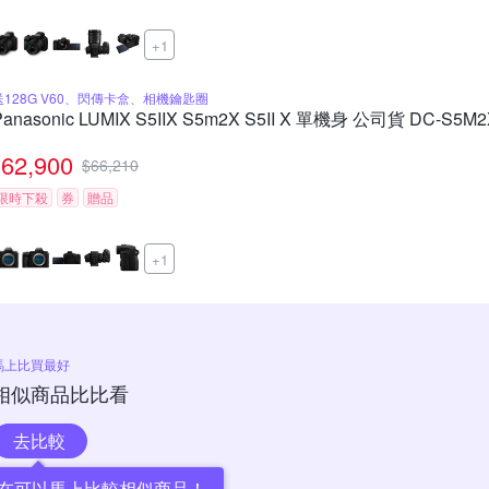
+1
送128G V60、閃傳卡盒、相機鑰匙圈
Panasonic LUMIX S5IIX S5m2X S5II X 單機身 公司貨 DC-S5M2
62,900
$
66,210
限時下殺
券
贈品
+1
馬上比買最好
相似商品比比看
去比較
在可以馬上比較相似商品！