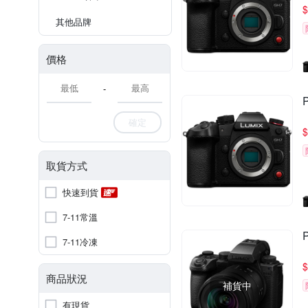
$
其他品牌
價格
-
確定
$
取貨方式
快速到貨
7-11常溫
7-11冷凍
$
商品狀況
補貨中
有現貨