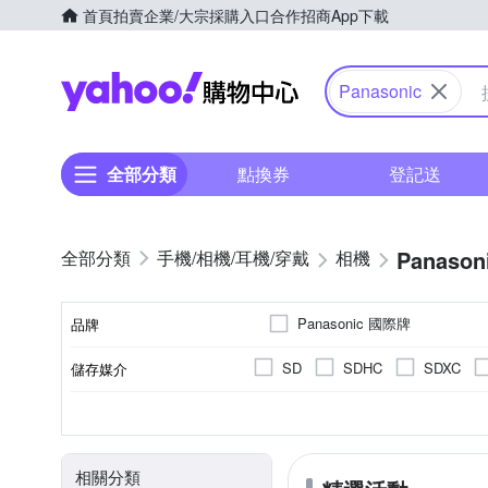
首頁
拍賣
企業/大宗採購入口
合作招商
App下載
Yahoo購物中心
Panasonic
全部分類
點換券
登記送
Panason
手機/相機/耳機/穿戴
相機
Panasonic 國際牌
品牌
SD
SDHC
SDXC
儲存媒介
品牌名稱
翻轉式螢幕
微單眼
3.0吋以上
2001萬~3000萬像素
公司貨
單眼
平行輸入
可觸控式螢幕
一般型
160
B
CMOS
Live MOS
螢幕類型
相機類型
螢幕尺寸
影像感應器
有效像素
來源
相關分類