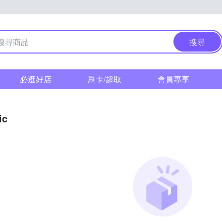
搜尋
必逛好店
刷卡/超取
會員專享
ic