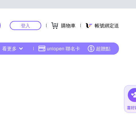
購物車
帳號綁定送
登入
看更多
uniopen 聯名卡
超贈點