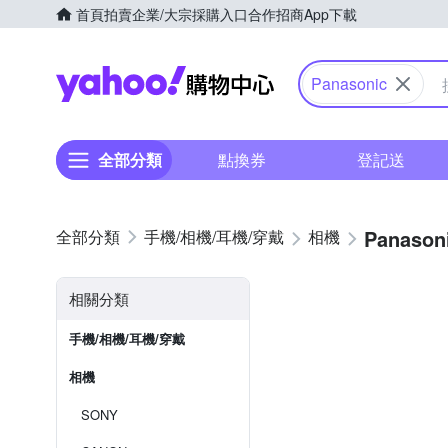
首頁
拍賣
企業/大宗採購入口
合作招商
App下載
Yahoo購物中心
Panasonic
全部分類
點換券
登記送
Panason
手機/相機/耳機/穿戴
相機
相關分類
手機/相機/耳機/穿戴
相機
SONY