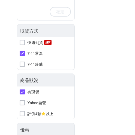
確定
取貨方式
快速到貨
7-11常溫
7-11冷凍
商品狀況
有現貨
Yahoo自營
評價4顆
以上
優惠