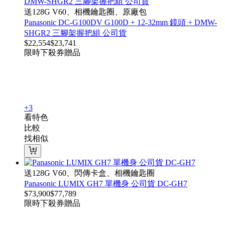
送128G V60、相機鑰匙圈、原廠包
Panasonic DC-G100DV G100D + 12-32mm 鏡頭 + DMW-
SHGR2 三腳架握把組 公司貨
$
22,554
$
23,741
限時下殺
券
贈品
+3
看特色
比較
找相似
送128G V60、閃傳卡盒、相機鑰匙圈
Panasonic LUMIX GH7 單機身 公司貨 DC-GH7
$
73,900
$
77,789
限時下殺
券
贈品