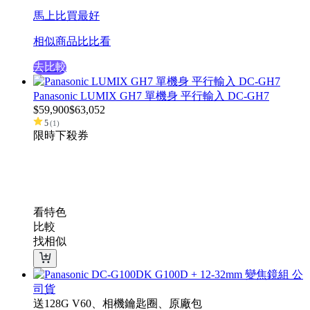
馬上比買最好
相似商品比比看
去比較
Panasonic LUMIX GH7 單機身 平行輸入 DC-GH7
$
59,900
$
63,052
5
(
1
)
限時下殺
券
看特色
比較
找相似
送128G V60、相機鑰匙圈、原廠包