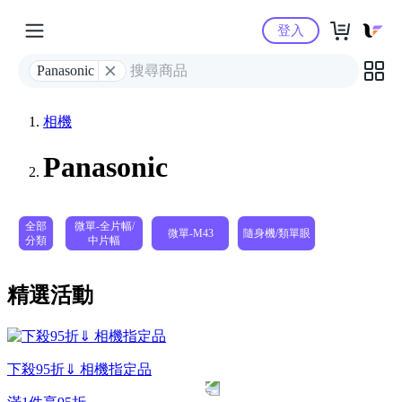
Yahoo購物中心
登入
Panasonic
相機
Panasonic
全部
微單-全片幅/
微單-M43
隨身機/類單眼
分類
中片幅
精選活動
下殺95折⇓ 相機指定品