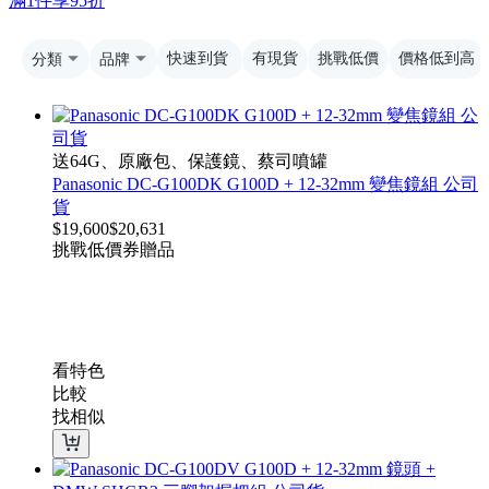
滿1件享95折
分類
品牌
快速到貨
有現貨
挑戰低價
價格低到高
送64G、原廠包、保護鏡、蔡司噴罐
Panasonic DC-G100DK G100D + 12-32mm 變焦鏡組 公司
貨
$
19,600
$
20,631
挑戰低價
券
贈品
看特色
比較
找相似