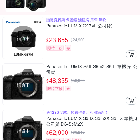
贈隨身腳架 保護鏡 濾鏡袋 肩帶 氣吹
Panasonic LUMIX G97M (公司貨)
補貨中
23,655
$
$
24,900
限時下殺
券
Panasonic LUMIX S5II S5m2 S5 II 單機身 公
司貨
48,355
$
$
50,900
補貨中
限時下殺
券
送128G V60、閃傳卡盒、相機鑰匙圈
Panasonic LUMIX S5IIX S5m2X S5II X 單機身
公司貨 DC-S5M2X
補貨中
62,900
$
$
66,210