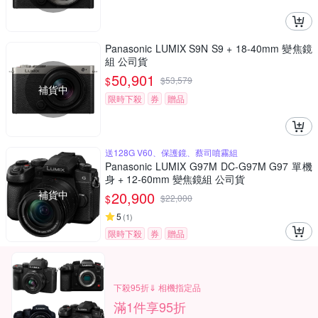
Panasonic LUMIX S9N S9 + 18-40mm 變焦鏡
組 公司貨
50,901
$
$
53,579
補貨中
限時下殺
券
贈品
送128G V60、保護鏡、蔡司噴霧組
Panasonic LUMIX G97M DC-G97M G97 單機
身 + 12-60mm 變焦鏡組 公司貨
補貨中
20,900
$
$
22,000
5
(
1
)
限時下殺
券
贈品
下殺95折⇓ 相機指定品
滿1件享95折