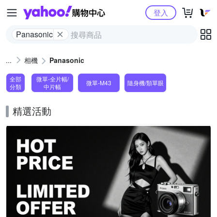
Yahoo購物中心
登入
Panasonic
相機
Panasonic
全部
微單-全片幅/
微單-M43
隨身機/類單眼
分類
中片幅
精選活動