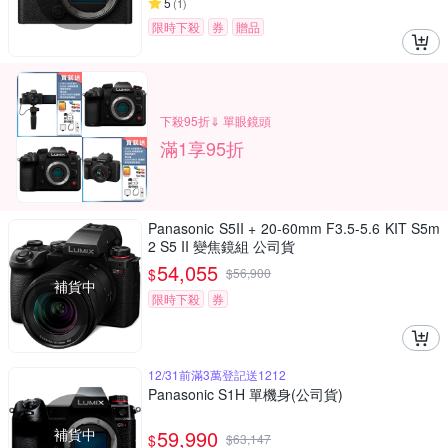
5
(
1
)
限時下殺
券
贈品
下殺95折⇓ 單眼鏡頭
滿1享95折
Panasonic S5II + 20-60mm F3.5-5.6 KIT S5m
2 S5 II 變焦鏡組 公司貨
54,055
$
$
56,900
補貨中
限時下殺
券
12/31前滿3萬登記送1212
Panasonic S1H 單機身(公司貨)
補貨中
59,990
$
$
63,147