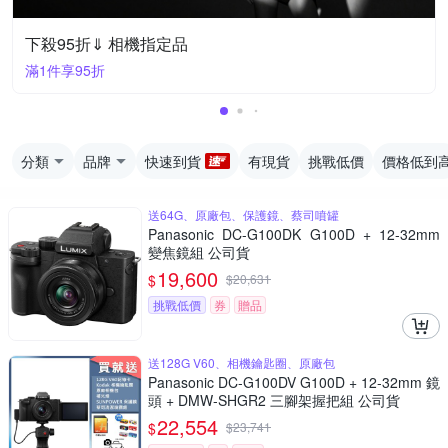
下殺95折⇓ 相機指定品
滿1件享95折
分類
品牌
快速到貨
有現貨
挑戰低價
價格低到
送64G、原廠包、保護鏡、蔡司噴罐
Panasonic DC-G100DK G100D + 12-32mm
變焦鏡組 公司貨
19,600
$
$
20,631
挑戰低價
券
贈品
送128G V60、相機鑰匙圈、原廠包
Panasonic DC-G100DV G100D + 12-32mm 鏡
頭 + DMW-SHGR2 三腳架握把組 公司貨
22,554
$
$
23,741