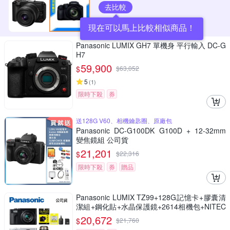
去比較
現在可以馬上比較相似商品！
Panasonic LUMIX GH7 單機身 平行輸入 DC-G
H7
59,900
$
$
63,052
5
(
1
)
限時下殺
券
送128G V60、相機鑰匙圈、原廠包
Panasonic DC-G100DK G100D + 12-32mm
變焦鏡組 公司貨
21,201
$
$
22,316
限時下殺
券
贈品
Panasonic LUMIX TZ99+128G記憶卡+膠囊清
潔組+鋼化貼+水晶保護鏡+2614相機包+NITEC
ORE BB nano 迷你電動氣吹(公司貨)
20,672
$
$
21,760