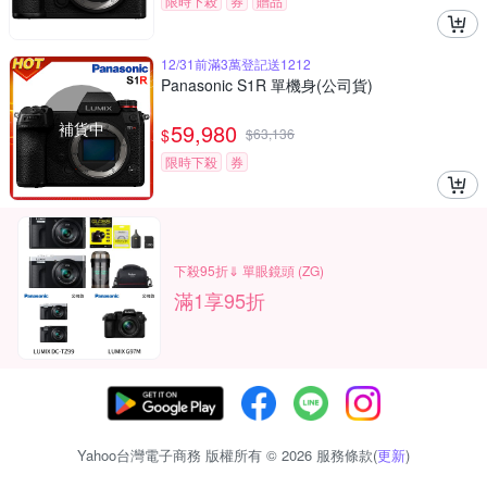
限時下殺
券
贈品
12/31前滿3萬登記送1212
Panasonic S1R 單機身(公司貨)
補貨中
59,980
$
$
63,136
限時下殺
券
下殺95折⇓ 單眼鏡頭 (ZG)
滿1享95折
Yahoo台灣電子商務 版權所有 © 2026 服務條款(
更新
)