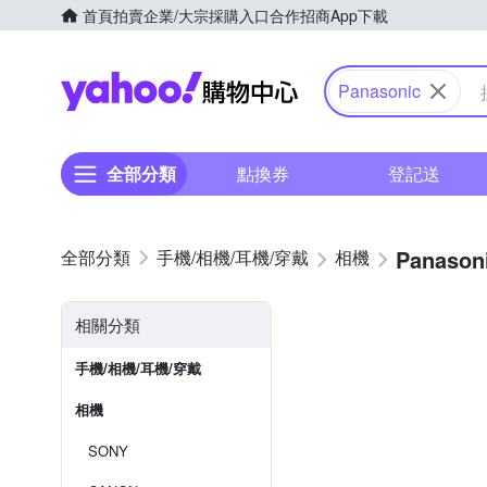
首頁
拍賣
企業/大宗採購入口
合作招商
App下載
Yahoo購物中心
Panasonic
全部分類
點換券
登記送
Panason
手機/相機/耳機/穿戴
相機
相關分類
手機/相機/耳機/穿戴
相機
SONY