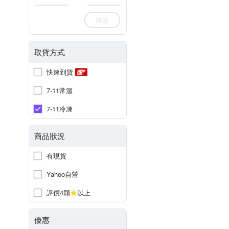
確定
取貨方式
快速到貨
7-11常溫
7-11冷凍
商品狀況
有現貨
Yahoo自營
評價4顆
以上
優惠