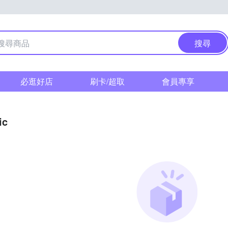
搜尋
必逛好店
刷卡/超取
會員專享
ic