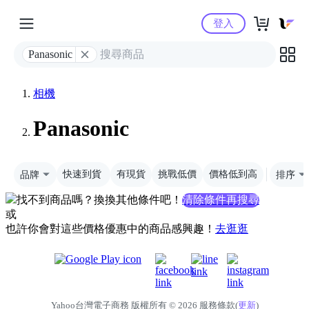
Yahoo購物中心
登入
Panasonic
相機
Panasonic
品牌
快速到貨
有現貨
挑戰低價
價格低到高
排序
找不到商品嗎？換換其他條件吧！
清除條件再搜尋
或
也許你會對這些價格優惠中的商品感興趣！
去逛逛
Yahoo台灣電子商務 版權所有 © 2026 服務條款(
更新
)