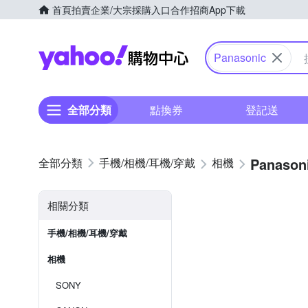
首頁
拍賣
企業/大宗採購入口
合作招商
App下載
Yahoo購物中心
Panasonic
全部分類
點換券
登記送
Panason
手機/相機/耳機/穿戴
相機
相關分類
手機/相機/耳機/穿戴
相機
SONY