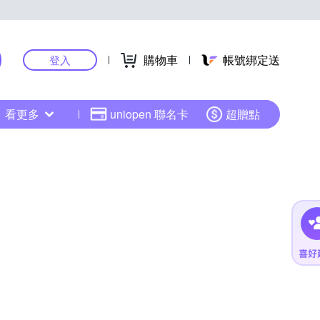
購物車
帳號綁定送
登入
看更多
uniopen 聯名卡
超贈點