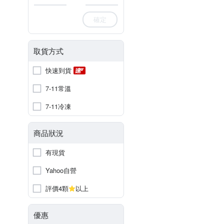
確定
取貨方式
快速到貨
7-11常溫
7-11冷凍
商品狀況
有現貨
Yahoo自營
評價4顆
以上
優惠