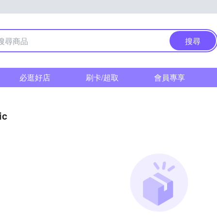
搜尋
必逛好店
刷卡/超取
會員專享
ic