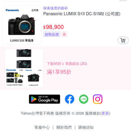
探索速度的藝術
Panasonic LUMIX S1II DC-S1M2 (公司貨)
98,900
$
挑戰低價
券
下殺95折⇓ 單眼鏡頭 (ZG)
滿1享95折
Yahoo台灣電子商務 版權所有 © 2026 服務條款(
更新
)
客服中心
|
關於我們
|
購物須知