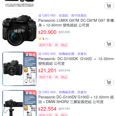
送128G V60、保護鏡、蔡司噴霧組
Panasonic LUMIX G97M DC-G97M G97 單機
身 + 12-60mm 變焦鏡組 公司貨
補貨中
20,900
$
$
22,000
5
(
1
)
限時下殺
券
贈品
送128G V60、相機鑰匙圈、原廠包
Panasonic DC-G100DK G100D + 12-32mm
變焦鏡組 公司貨
21,201
$
$
22,316
限時下殺
券
贈品
送128G V60、相機鑰匙圈、原廠包
Panasonic DC-G100DV G100D + 12-32mm 鏡
頭 + DMW-SHGR2 三腳架握把組 公司貨
22,554
$
$
23,741
限時下殺
券
贈品