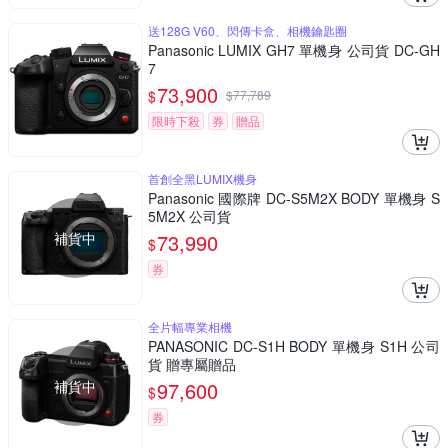
送128G V60、閃傳卡盒、相機鑰匙圈
Panasonic LUMIX GH7 單機身 公司貨 DC-GH
7
73,900
$
$
77,789
限時下殺
券
贈品
首創全黑LUMIX機身
Panasonic 國際牌 DC-S5M2X BODY 單機身 S
5M2X 公司貨
補貨中
73,990
$
券
全片幅專業相機
PANASONIC DC-S1H BODY 單機身 S1H 公司
貨 贈專屬贈品
補貨中
97,600
$
券