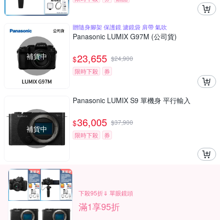
贈隨身腳架 保護鏡 濾鏡袋 肩帶 氣吹
Panasonic LUMIX G97M (公司貨)
補貨中
23,655
$
$
24,900
限時下殺
券
Panasonic LUMIX S9 單機身 平行輸入
36,005
$
$
37,900
補貨中
限時下殺
券
下殺95折⇓ 單眼鏡頭
滿1享95折