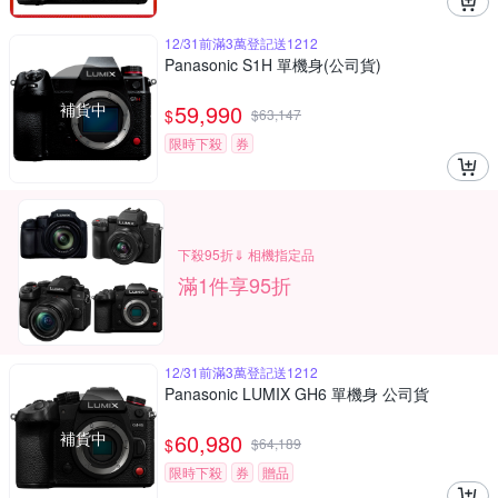
12/31前滿3萬登記送1212
Panasonic S1H 單機身(公司貨)
補貨中
59,990
$
$
63,147
限時下殺
券
下殺95折⇓ 相機指定品
滿1件享95折
12/31前滿3萬登記送1212
Panasonic LUMIX GH6 單機身 公司貨
補貨中
60,980
$
$
64,189
限時下殺
券
贈品