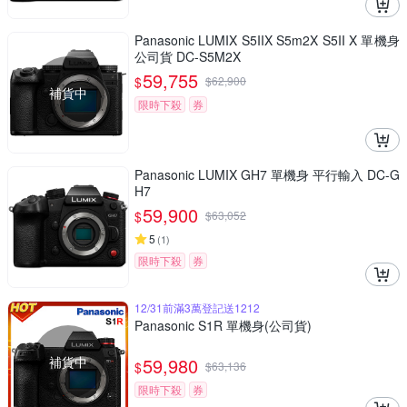
Panasonic LUMIX S5IIX S5m2X S5II X 單機身
公司貨 DC-S5M2X
59,755
$
$
62,900
補貨中
限時下殺
券
Panasonic LUMIX GH7 單機身 平行輸入 DC-G
H7
59,900
$
$
63,052
5
(
1
)
限時下殺
券
12/31前滿3萬登記送1212
Panasonic S1R 單機身(公司貨)
補貨中
59,980
$
$
63,136
限時下殺
券