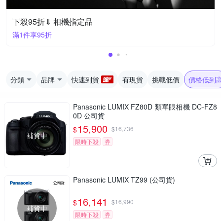
下殺95折⇓ 相機指定品
滿1件享95折
分類
品牌
快速到貨
有現貨
挑戰低價
價格低到
Panasonic LUMIX FZ80D 類單眼相機 DC-FZ8
0D 公司貨
15,900
$
$
16,736
補貨中
限時下殺
券
Panasonic LUMIX TZ99 (公司貨)
16,141
$
$
16,990
補貨中
限時下殺
券