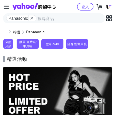
Yahoo購物中心
登入
Panasonic
相機
Panasonic
全部
微單-全片幅/
微單-M43
隨身機/類單眼
分類
中片幅
精選活動