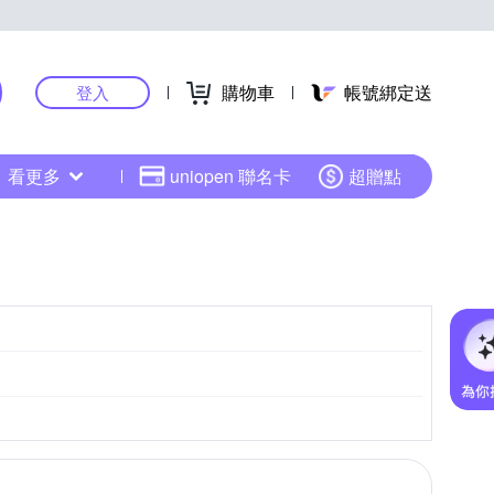
購物車
帳號綁定送
登入
看更多
uniopen 聯名卡
超贈點