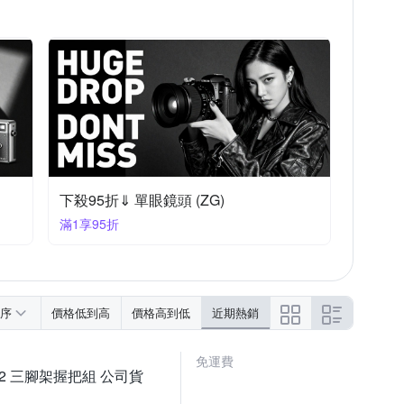
下殺95折⇓ 單眼鏡頭 (ZG)
滿1享95折
序
價格低到高
價格高到低
近期熱銷
免運費
SHGR2 三腳架握把組 公司貨