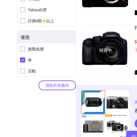
Yahoo自營
評價4顆
以上
優惠
$
挑戰低價
補貨中
券
活動
清除所有條件
現