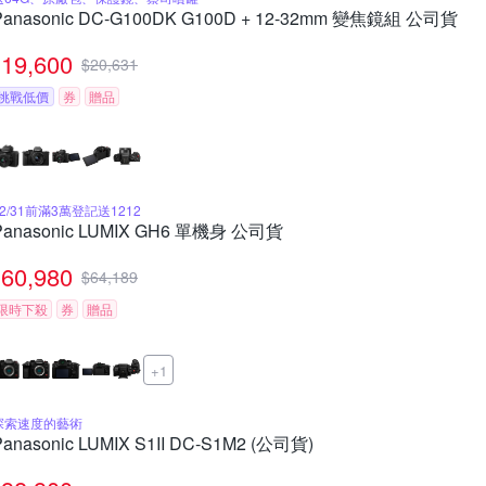
Panasonic DC-G100DK G100D + 12-32mm 變焦鏡組 公司貨
19,600
$
20,631
挑戰低價
券
贈品
12/31前滿3萬登記送1212
Panasonic LUMIX GH6 單機身 公司貨
60,980
$
64,189
限時下殺
券
贈品
+1
探索速度的藝術
Panasonic LUMIX S1II DC-S1M2 (公司貨)