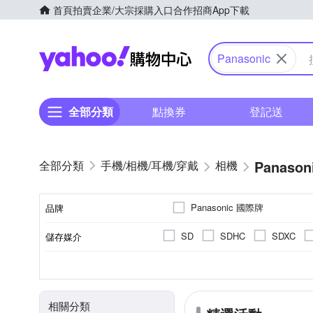
首頁
拍賣
企業/大宗採購入口
合作招商
App下載
Yahoo購物中心
Panasonic
全部分類
點換券
登記送
Panason
手機/相機/耳機/穿戴
相機
Panasonic 國際牌
品牌
SD
SDHC
SDXC
儲存媒介
品牌名稱
翻轉式螢幕
微單眼
3.0吋以上
2001萬~3000萬像素
公司貨
單眼
平行輸入
可觸控式螢幕
一般型
160
1/
CMOS
Live MOS
螢幕類型
影像感應器
相機類型
螢幕尺寸
有效像素
來源
相關分類