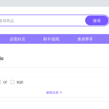
搜尋
必逛好店
刷卡/超取
會員專享
ic
CF
XQD
相機
1萬~2000萬像素
2.3吋 CMOS
類單眼相機(PASM功能)
BSI CMOS(高感光背照式)
3001萬~5000萬像素
無
TFT LCD
M4/3
展開全部