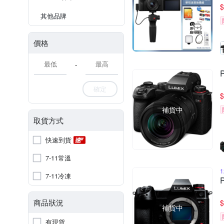
$
其他品牌
價格
-
確定
$
補貨中
取貨方式
快速到貨
7-11常溫
7-11冷凍
商品狀況
$
補貨中
有現貨