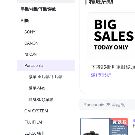
精選活動
手機/相機/耳機/穿戴
相機
SONY
CANON
NIKON
Panasonic
下殺95折⇓ 單眼鏡
滿1享95折
微單-全片幅/中片幅
微單-M43
隨身機/類單眼
Panasonic 28 筆結果
OM SYSTEM
FUJIFILM
LEICA 徠卡