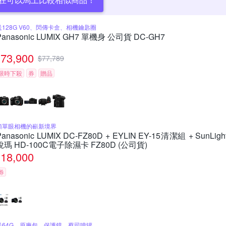
送128G V60、閃傳卡盒、相機鑰匙圈
Panasonic LUMIX GH7 單機身 公司貨 DC-GH7
73,900
$
77,789
限時下殺
券
贈品
類單眼相機的嶄新境界
Panasonic LUMIX DC-FZ80D + EYLIN EY-15清潔組 + SunLigh
銳瑪 HD-100C電子除濕卡 FZ80D (公司貨)
18,000
券
送64G、原廠包、保護鏡、蔡司噴罐