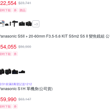
22,554
$
23,741
限時下殺
券
贈品
+3
Panasonic S5II + 20-60mm F3.5-5.6 KIT S5m2 S5 II 變焦鏡組
54,055
$
56,900
限時下殺
券
12/31前滿3萬登記送1212
Panasonic S1H 單機身(公司貨)
59,990
$
63,147
限時下殺
券