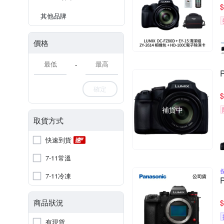
$
其他品牌
價格
-
確定
$
補貨中
取貨方式
快速到貨
7-11常溫
7-11冷凍
商品狀況
$
有現貨