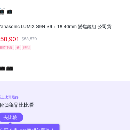
Panasonic LUMIX S9N S9 + 18-40mm 變焦鏡組 公司貨
50,901
$
53,579
限時下殺
券
贈品
馬上比買最好
相似商品比比看
去比較
在可以馬上比較相似商品！