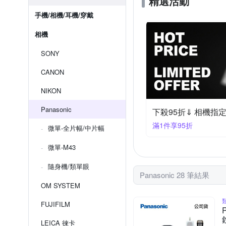
精選活動
手機/相機/耳機/穿戴
相機
SONY
CANON
NIKON
Panasonic
下殺95折⇓ 相機指
滿1件享95折
微單-全片幅/中片幅
微單-M43
隨身機/類單眼
Panasonic 28 筆結果
OM SYSTEM
FUJIFILM
LEICA 徠卡