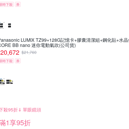
限時下殺
券
Panasonic LUMIX TZ99+128G記憶卡+膠囊清潔組+鋼化貼+水
CORE BB nano 迷你電動氣吹(公司貨)
20,672
$
21,760
限時下殺
券
下殺95折⇓ 單眼鏡頭
滿1享95折