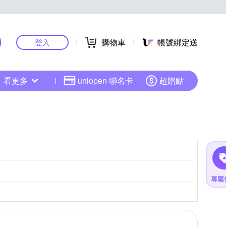
購物車
帳號綁定送
登入
看更多
uniopen 聯名卡
超贈點