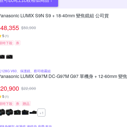
Panasonic LUMIX S9N S9 + 18-40mm 變焦鏡組 公司貨
48,355
$
50,900
5
(
1
)
限時下殺
券
送128G V60、保護鏡、蔡司噴霧組
Panasonic LUMIX G97M DC-G97M G97 單機身 + 12-60mm
20,900
$
22,000
5
(
1
)
限時下殺
券
贈品
+1
贈隨身腳架 保護鏡 濾鏡袋 肩帶 氣吹