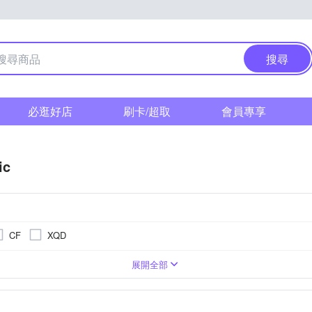
搜尋
必逛好店
刷卡/超取
會員專享
ic
CF
XQD
相機
1萬~2000萬像素
2.3吋 CMOS
類單眼相機(PASM功能)
BSI CMOS(高感光背照式)
3001萬~5000萬像素
無
TFT LCD
M4/3
展開全部