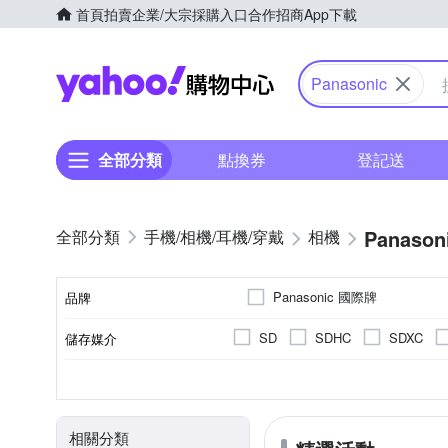
首頁
拍賣
企業/大宗採購入口
合作招商
App下載
Yahoo購物中心
Panasonic
全部分類
點換券
登記送
Panason
手機/相機/耳機/穿戴
相機
Panasonic 國際牌
品牌
SD
SDHC
SDXC
儲存媒介
品牌名稱
翻轉式螢幕
微單眼
3.0吋以上
2001萬~3000萬像素
公司貨
單眼
平行輸入
可觸控式螢幕
一般型
160
1/
CMOS
Live MOS
螢幕類型
相機類型
影像感應器
螢幕尺寸
有效像素
來源
相關分類