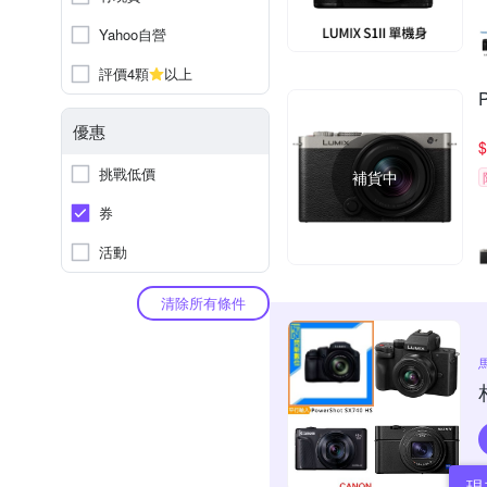
Yahoo自營
評價4顆
以上
優惠
$
挑戰低價
補貨中
券
活動
清除所有條件
現