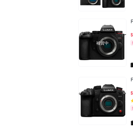
$
補貨中
$