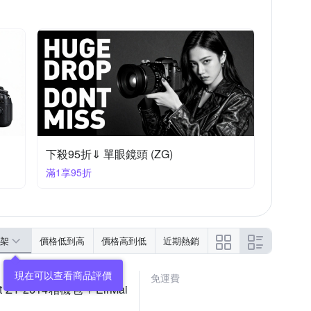
下殺95折⇓ 單眼鏡頭 (ZG)
滿1享95折
架
價格低到高
價格高到低
近期熱銷
免運費
t ZY-2614相機包 + EirMai