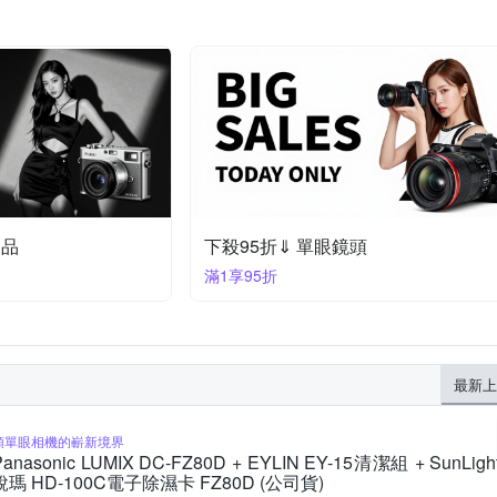
定品
下殺95折⇓ 單眼鏡頭
滿1享95折
最新上
類單眼相機的嶄新境界
Panasonic LUMIX DC-FZ80D + EYLIN EY-15清潔組 + SunLigh
銳瑪 HD-100C電子除濕卡 FZ80D (公司貨)