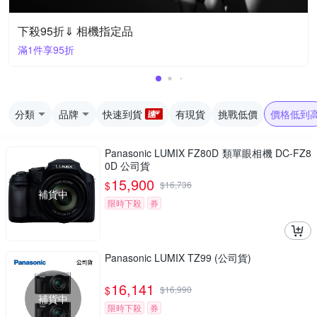
下殺95折⇓ 相機指定品
滿1件享95折
分類
品牌
快速到貨
有現貨
挑戰低價
價格低到
Panasonic LUMIX FZ80D 類單眼相機 DC-FZ8
0D 公司貨
15,900
$
$
16,736
補貨中
限時下殺
券
Panasonic LUMIX TZ99 (公司貨)
16,141
$
$
16,990
補貨中
限時下殺
券