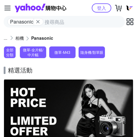
Yahoo購物中心
登入
Panasonic
相機
Panasonic
全部
微單-全片幅/
微單-M43
隨身機/類單眼
分類
中片幅
精選活動