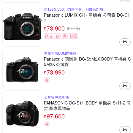
送128G V60、閃傳卡盒、相機鑰匙圈
Panasonic LUMIX GH7 單機身 公司貨 DC-GH
7
73,900
$
$
77,789
限時下殺
券
贈品
首創全黑LUMIX機身
Panasonic 國際牌 DC-S5M2X BODY 單機身 S
5M2X 公司貨
補貨中
73,990
$
券
全片幅專業相機
PANASONIC DC-S1H BODY 單機身 S1H 公司
貨 贈專屬贈品
補貨中
97,600
$
券