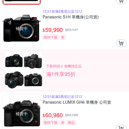
12/31前滿3萬登記送1212
Panasonic S1H 單機身(公司貨)
補貨中
59,990
$
$
63,147
限時下殺
券
下殺95折⇓ 相機指定品
滿1件享95折
12/31前滿3萬登記送1212
Panasonic LUMIX GH6 單機身 公司貨
補貨中
60,980
$
$
64,189
限時下殺
券
贈品