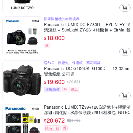
類單眼相機的嶄新境界
Panasonic LUMIX DC-FZ80D + EYLIN EY-15
清潔組 + SunLight ZY-2614相機包 + EirMai 銳
瑪 HD-100C電子除濕卡 FZ80D (公司貨)
18,000
$
券
送64G、原廠包、保護鏡、蔡司噴罐
Panasonic DC-G100DK G100D + 12-32mm
變焦鏡組 公司貨
19,600
$
$
20,631
挑戰低價
券
贈品
Panasonic LUMIX TZ99+128G記憶卡+膠囊清
潔組+鋼化貼+水晶保護鏡+2614相機包+NITEC
ORE BB nano 迷你電動氣吹(公司貨)
20,672
$
$
21,760
限時下殺
券