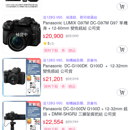
送128G V60、保護鏡、蔡司噴霧組
Panasonic LUMIX G97M DC-G97M G97 單機
身 + 12-60mm 變焦鏡組 公司貨
補貨中
20,900
$
$
22,000
5
(
1
)
限時下殺
券
贈品
送128G V60、相機鑰匙圈、原廠包
Panasonic DC-G100DK G100D + 12-32mm
變焦鏡組 公司貨
21,201
$
$
22,316
限時下殺
券
贈品
送128G V60、相機鑰匙圈、原廠包
Panasonic DC-G100DV G100D + 12-32mm 鏡
頭 + DMW-SHGR2 三腳架握把組 公司貨
22,554
$
$
23,741
限時下殺
券
贈品