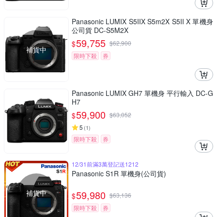
Panasonic LUMIX S5IIX S5m2X S5II X 單機身
公司貨 DC-S5M2X
59,755
$
$
62,900
補貨中
限時下殺
券
Panasonic LUMIX GH7 單機身 平行輸入 DC-G
H7
59,900
$
$
63,052
5
(
1
)
限時下殺
券
12/31前滿3萬登記送1212
Panasonic S1R 單機身(公司貨)
補貨中
59,980
$
$
63,136
限時下殺
券