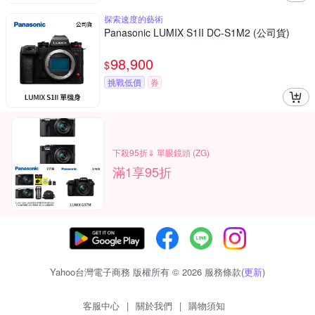
探索速度的藝術
Panasonic LUMIX S1II DC-S1M2 (公司貨)
98,900
$
挑戰低價
券
下殺95折⇓ 單眼鏡頭 (ZG)
滿1享95折
Yahoo台灣電子商務 版權所有 © 2026 服務條款(
更新
)
客服中心
|
關於我們
|
購物須知