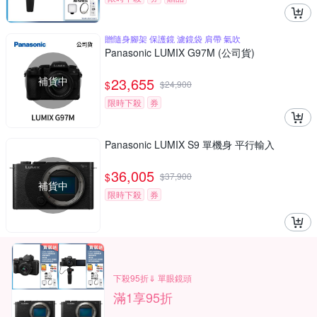
贈隨身腳架 保護鏡 濾鏡袋 肩帶 氣吹
Panasonic LUMIX G97M (公司貨)
補貨中
23,655
$
$
24,900
限時下殺
券
Panasonic LUMIX S9 單機身 平行輸入
36,005
$
$
37,900
補貨中
限時下殺
券
下殺95折⇓ 單眼鏡頭
滿1享95折