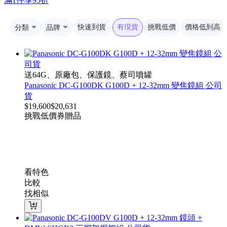
滿1件享95折
分類
品牌
快速到貨
有現貨
挑戰低價
價格低到高
送64G、原廠包、保護鏡、蔡司噴罐
Panasonic DC-G100DK G100D + 12-32mm 變焦鏡組 公司
貨
$
19,600
$
20,631
挑戰低價
券
贈品
看特色
比較
找相似