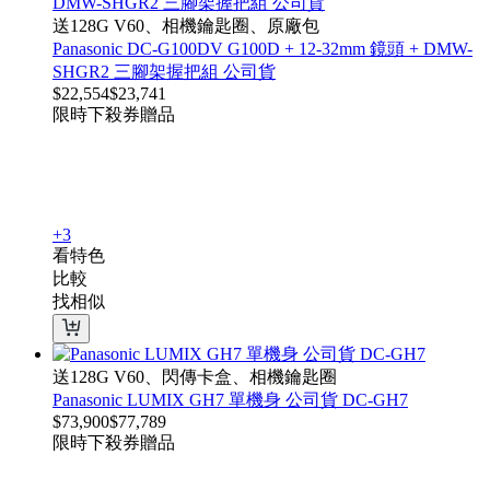
送128G V60、相機鑰匙圈、原廠包
Panasonic DC-G100DV G100D + 12-32mm 鏡頭 + DMW-
SHGR2 三腳架握把組 公司貨
$
22,554
$
23,741
限時下殺
券
贈品
+3
看特色
比較
找相似
送128G V60、閃傳卡盒、相機鑰匙圈
Panasonic LUMIX GH7 單機身 公司貨 DC-GH7
$
73,900
$
77,789
限時下殺
券
贈品