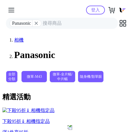
Yahoo購物中心
登入
Panasonic
相機
Panasonic
全部
微單-全片幅/
微單-M43
隨身機/類單眼
分類
中片幅
精選活動
下殺95折⇓ 相機指定品