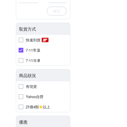
確定
取貨方式
快速到貨
7-11常溫
7-11冷凍
商品狀況
有現貨
Yahoo自營
評價4顆
以上
優惠