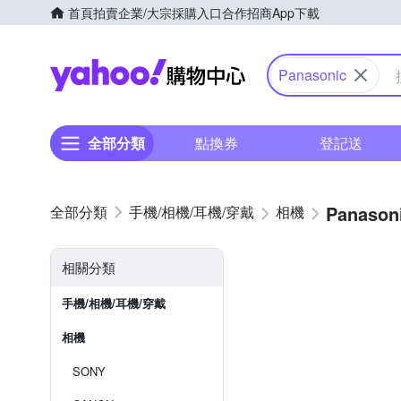
首頁
拍賣
企業/大宗採購入口
合作招商
App下載
Yahoo購物中心
Panasonic
全部分類
點換券
登記送
Panason
手機/相機/耳機/穿戴
相機
相關分類
手機/相機/耳機/穿戴
相機
SONY