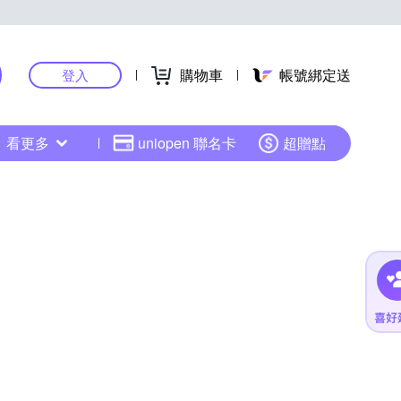
購物車
帳號綁定送
登入
看更多
uniopen 聯名卡
超贈點