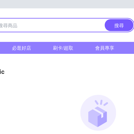
搜尋
必逛好店
刷卡/超取
會員專享
ic