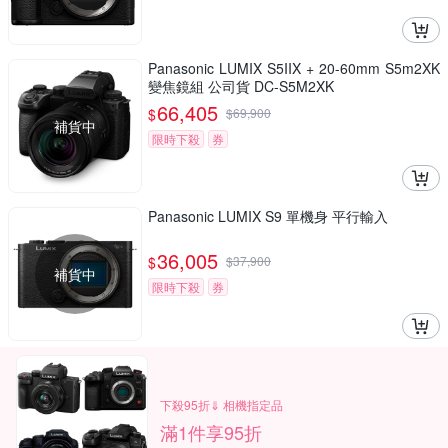
Panasonic LUMIX S5IIX + 20-60mm S5m2XK
變焦鏡組 公司貨 DC-S5M2XK
66,405
$
$
69,900
補貨中
限時下殺
券
Panasonic LUMIX S9 單機身 平行輸入
36,005
$
$
37,900
補貨中
限時下殺
券
下殺95折⇓ 相機指定品
滿1件享95折