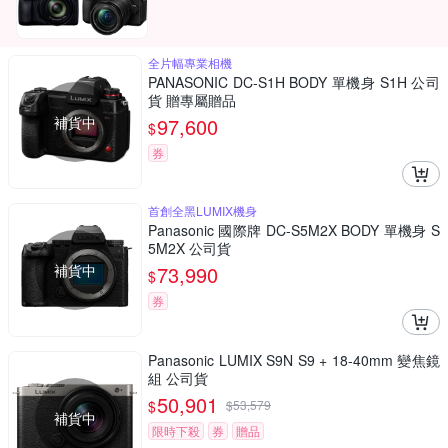
全片幅專業相機
PANASONIC DC-S1H BODY 單機身 S1H 公司
貨 贈專屬贈品
補貨中
97,600
$
券
首創全黑LUMIX機身
Panasonic 國際牌 DC-S5M2X BODY 單機身 S
5M2X 公司貨
補貨中
73,990
$
券
Panasonic LUMIX S9N S9 + 18-40mm 變焦鏡
組 公司貨
50,901
$
$
53,579
補貨中
限時下殺
券
贈品