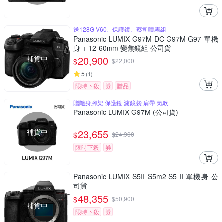
送128G V60、保護鏡、蔡司噴霧組
Panasonic LUMIX G97M DC-G97M G97 單機
身 + 12-60mm 變焦鏡組 公司貨
補貨中
20,900
$
$
22,000
5
(
1
)
限時下殺
券
贈品
贈隨身腳架 保護鏡 濾鏡袋 肩帶 氣吹
Panasonic LUMIX G97M (公司貨)
補貨中
23,655
$
$
24,900
限時下殺
券
Panasonic LUMIX S5II S5m2 S5 II 單機身 公
司貨
48,355
$
$
50,900
補貨中
限時下殺
券