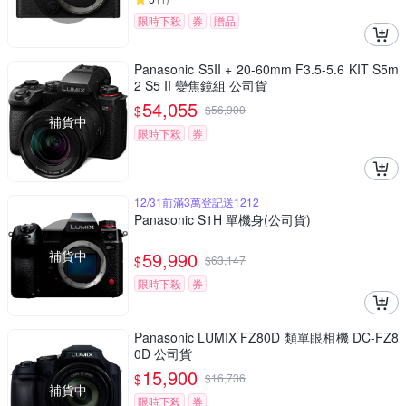
限時下殺
券
贈品
Panasonic S5II + 20-60mm F3.5-5.6 KIT S5m
2 S5 II 變焦鏡組 公司貨
54,055
$
$
56,900
補貨中
限時下殺
券
12/31前滿3萬登記送1212
Panasonic S1H 單機身(公司貨)
補貨中
59,990
$
$
63,147
限時下殺
券
Panasonic LUMIX FZ80D 類單眼相機 DC-FZ8
0D 公司貨
15,900
$
$
16,736
補貨中
限時下殺
券