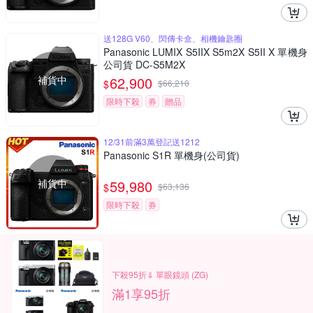
送128G V60、閃傳卡盒、相機鑰匙圈
Panasonic LUMIX S5IIX S5m2X S5II X 單機身
公司貨 DC-S5M2X
補貨中
62,900
$
$
66,210
限時下殺
券
贈品
12/31前滿3萬登記送1212
Panasonic S1R 單機身(公司貨)
補貨中
59,980
$
$
63,136
限時下殺
券
下殺95折⇓ 單眼鏡頭 (ZG)
滿1享95折