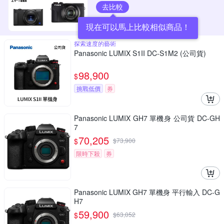
去比較
現在可以馬上比較相似商品！
探索速度的藝術
Panasonic LUMIX S1II DC-S1M2 (公司貨)
98,900
$
挑戰低價
券
Panasonic LUMIX GH7 單機身 公司貨 DC-GH
7
70,205
$
$
73,900
限時下殺
券
Panasonic LUMIX GH7 單機身 平行輸入 DC-G
H7
59,900
$
$
63,052