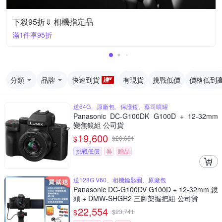
下殺95折⇓ 相機指定品
滿1件享95折
分類
品牌
快速到貨
有現貨
挑戰低價
價格低到
送64G、原廠包、保護鏡、蔡司噴罐
Panasonic DC-G100DK G100D + 12-32mm
變焦鏡組 公司貨
19,600
$
$
20,631
挑戰低價
券
贈品
送128G V60、相機鑰匙圈、原廠包
Panasonic DC-G100DV G100D + 12-32mm 鏡
頭 + DMW-SHGR2 三腳架握把組 公司貨
22,554
$
$
23,741