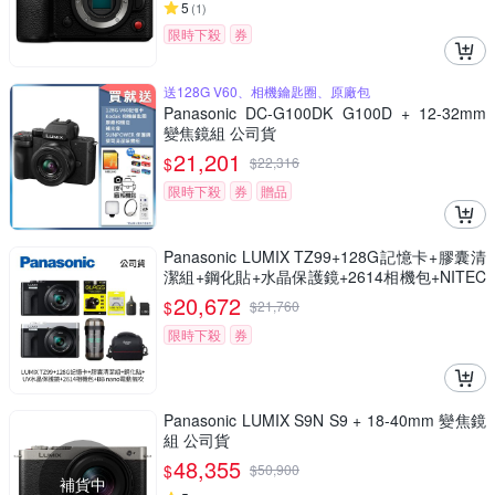
5
(
1
)
限時下殺
券
送128G V60、相機鑰匙圈、原廠包
Panasonic DC-G100DK G100D + 12-32mm
變焦鏡組 公司貨
21,201
$
$
22,316
限時下殺
券
贈品
Panasonic LUMIX TZ99+128G記憶卡+膠囊清
潔組+鋼化貼+水晶保護鏡+2614相機包+NITEC
ORE BB nano 迷你電動氣吹(公司貨)
20,672
$
$
21,760
限時下殺
券
Panasonic LUMIX S9N S9 + 18-40mm 變焦鏡
組 公司貨
48,355
$
$
50,900
補貨中