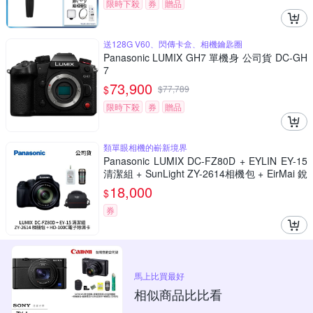
限時下殺
券
贈品
送128G V60、閃傳卡盒、相機鑰匙圈
Panasonic LUMIX GH7 單機身 公司貨 DC-GH
7
73,900
$
$
77,789
限時下殺
券
贈品
類單眼相機的嶄新境界
Panasonic LUMIX DC-FZ80D + EYLIN EY-15
清潔組 + SunLight ZY-2614相機包 + EirMai 銳
瑪 HD-100C電子除濕卡 FZ80D (公司貨)
18,000
$
券
馬上比買最好
相似商品比比看