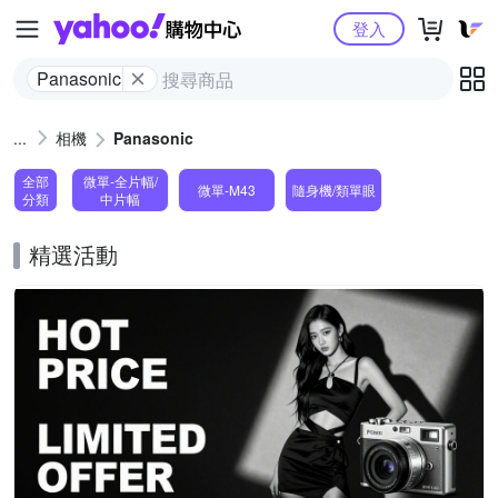
Yahoo購物中心
登入
Panasonic
相機
Panasonic
全部
微單-全片幅/
微單-M43
隨身機/類單眼
分類
中片幅
精選活動