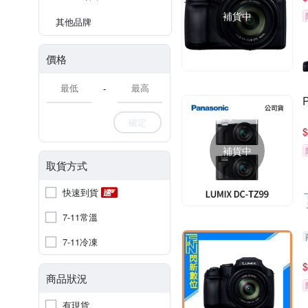
補貨中
其他品牌
價格
-
確定
$
補貨中
取貨方式
快速到貨
7-11常溫
7-11冷凍
$
商品狀況
有現貨