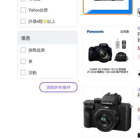
Yahoo自營
評價4顆
以上
優惠
$
挑戰低價
券
活動
清除所有條件
$