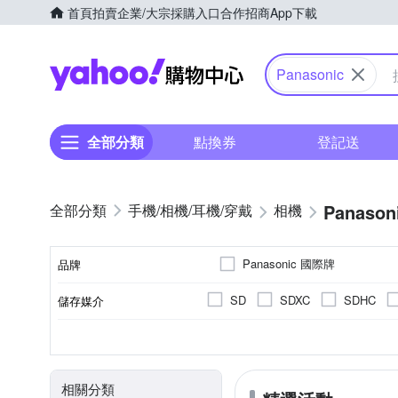
首頁
拍賣
企業/大宗採購入口
合作招商
App下載
Yahoo購物中心
Panasonic
全部分類
點換券
登記送
Panason
手機/相機/耳機/穿戴
相機
Panasonic 國際牌
品牌
SD
SDXC
SDHC
儲存媒介
品牌名稱
翻轉式螢幕
微單眼
2.0~2.5吋
2001萬~3000萬像素
公司貨
一般型相機
平行輸入
2.5~2.9吋
160
無
CMOS
Live MOS
TFT LCD
螢幕類型
影像感應器
相機類型
螢幕尺寸
有效像素
來源
相關分類