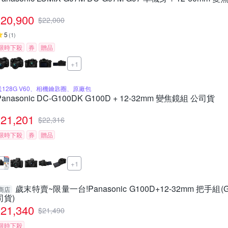
20,900
$
22,000
5
(
1
)
限時下殺
券
贈品
+1
送128G V60、相機鑰匙圈、原廠包
Panasonic DC-G100DK G100D + 12-32mm 變焦鏡組 公司貨
21,201
$
22,316
限時下殺
券
贈品
+1
歲末特賣~限量一台!Panasonic G100D+12-32mm 把手組(
商店
司貨)
21,340
$
21,490
限時下殺