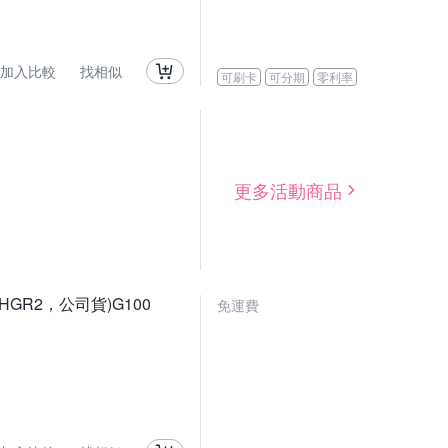
加入比較
找相似
可刷卡
可分期
零利率
更多活動商品
+SHGR2，公司貨)G100
免運費