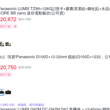
Panasonic LUMIX TZ99+128G記憶卡+膠囊清潔組+鋼化貼+水
CORE BB nano 迷你電動氣吹(公司貨)
20,672
$
21,760
限時下殺
券
現貨!Panasonic G100D+12-32mm 鏡組(G100D+1232，
商店
20,750
$
20,900
限時下殺
送128G V60、保護鏡、蔡司噴霧組
Panasonic LUMIX G97M DC-G97M G97 單機身 + 12-60mm