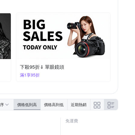
下殺95折⇓ 單眼鏡頭
滿1享95折
序
價格低到高
價格高到低
近期熱銷
免運費