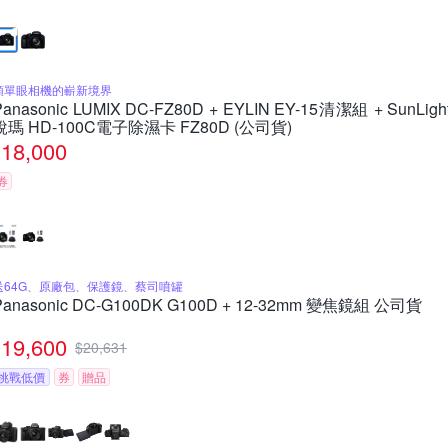
類單眼相機的嶄新境界
Panasonic LUMIX DC-FZ80D + EYLIN EY-15清潔組 + SunLigh
銳瑪 HD-100C電子除濕卡 FZ80D (公司貨)
18,000
券
送64G、原廠包、保護鏡、蔡司噴罐
Panasonic DC-G100DK G100D + 12-32mm 變焦鏡組 公司貨
19,600
$
20,631
挑戰低價
券
贈品