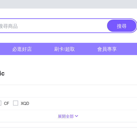
搜尋
必逛好店
刷卡/超取
會員專享
ic
CF
XQD
1萬~2000萬像素
單眼
3.0吋以上
可觸控式螢幕
類單眼相機(PASM功能)
1/2.3吋 CMOS
4000萬像素以上
無
BSI CMOS(高感光背照式)
3001萬~5000萬像素
1吋 
M4/3
展開全部