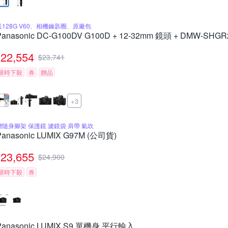
送128G V60、相機鑰匙圈、原廠包
Panasonic DC-G100DV G100D + 12-32mm 鏡頭 + DMW-
22,554
$
23,741
限時下殺
券
贈品
+3
贈隨身腳架 保護鏡 濾鏡袋 肩帶 氣吹
Panasonic LUMIX G97M (公司貨)
23,655
$
24,900
限時下殺
券
Panasonic LUMIX S9 單機身 平行輸入