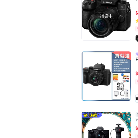
$
補貨中
$
$