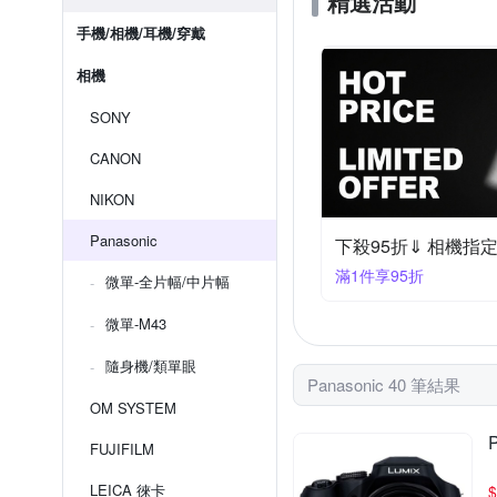
精選活動
手機/相機/耳機/穿戴
相機
SONY
CANON
NIKON
Panasonic
下殺95折⇓ 相機指
滿1件享95折
微單-全片幅/中片幅
微單-M43
隨身機/類單眼
Panasonic 40 筆結果
OM SYSTEM
FUJIFILM
LEICA 徠卡
$