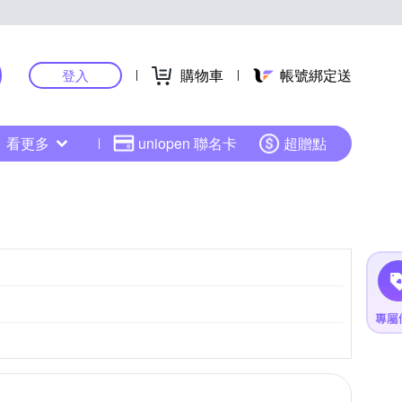
購物車
帳號綁定送
登入
看更多
uniopen 聯名卡
超贈點
CMOS