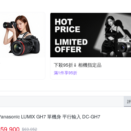
頭
下殺95折⇓ 相機指定品
滿1件享95折
評
Panasonic LUMIX GH7 單機身 平行輸入 DC-GH7
59,900
$
63,052