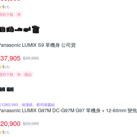
5
(
1
)
限時下殺
券
Panasonic LUMIX S9 單機身 公司貨
37,905
$
39,900
5
(
1
)
限時下殺
券
贈品
送128G V60、保護鏡、蔡司噴霧組
Panasonic LUMIX G97M DC-G97M G97 單機身 + 12-60mm
20,900
$
22,000
5
(
1
)