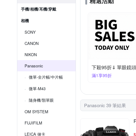
精選活動
手機/相機/耳機/穿戴
相機
SONY
CANON
NIKON
Panasonic
下殺95折⇓ 單眼鏡
滿1享95折
微單-全片幅/中片幅
微單-M43
隨身機/類單眼
Panasonic 39 筆結果
OM SYSTEM
FUJIFILM
LEICA 徠卡
$