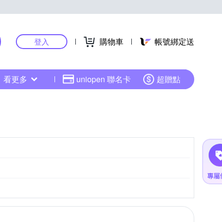
購物車
帳號綁定送
登入
看更多
uniopen 聯名卡
超贈點
M4/3