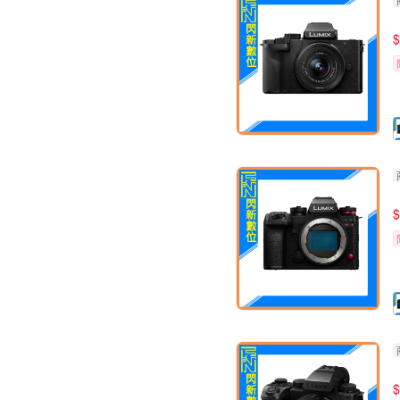
$
$
$