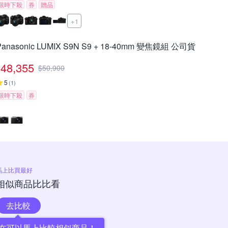
限時下殺
券
贈品
+1
Panasonic LUMIX S9N S9 + 18-40mm 變焦鏡組 公司貨
48,355
$
50,900
5
(
1
)
限時下殺
券
馬上比買最好
相似商品比比看
去比較
在可以馬上比較相似商品！