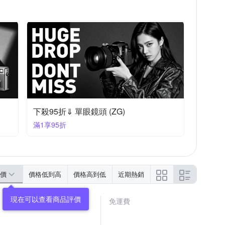
下殺95折⇓ 單眼鏡頭 (ZG)
滿1享95折
價
價格低到高
價格高到低
近期熱銷
免運費