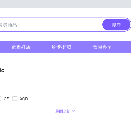
搜尋
必逛好店
刷卡/超取
會員專享
ic
CF
XQD
1萬~2000萬像素
單眼
3.0吋以上
1/2.3吋 CMOS
類單眼相機(PASM功能)
4000萬像素以上
無
BSI CMOS(高感光背照式)
3001萬~5000萬像素
1吋 CMOS
TFT LCD
展開全部