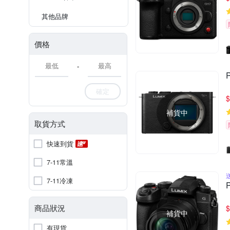
其他品牌
價格
-
確定
$
補貨中
取貨方式
快速到貨
7-11常溫
7-11冷凍
商品狀況
$
補貨中
有現貨