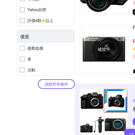
Yahoo自營
評價4顆
以上
優惠
$
挑戰低價
補貨中
券
活動
清除所有條件
現