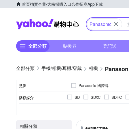
首頁
拍賣
企業/大宗採購入口
合作招商
App下載
Yahoo購物中心
Panasonic
全部分類
點換券
登記送
Panason
手機/相機/耳機/穿戴
相機
Panasonic 國際牌
品牌
SD
SDXC
SDHC
儲存媒介
品牌名稱
翻轉式螢幕
微單眼
2.0~2.5吋
2001萬~3000萬像素
公司貨
一般型相機
平行輸入
2.5~2.9吋
可觸控式螢幕
160
無
CMOS
Live MOS
螢幕類型
影像感應器
相機類型
螢幕尺寸
有效像素
來源
相關分類