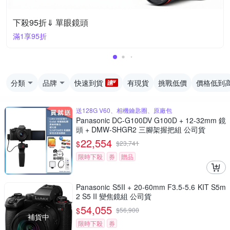
下殺95折⇓ 單眼鏡頭
滿1享95折
分類
品牌
快速到貨
有現貨
挑戰低價
價格低到
送128G V60、相機鑰匙圈、原廠包
Panasonic DC-G100DV G100D + 12-32mm 鏡
頭 + DMW-SHGR2 三腳架握把組 公司貨
22,554
$
$
23,741
限時下殺
券
贈品
Panasonic S5II + 20-60mm F3.5-5.6 KIT S5m
2 S5 II 變焦鏡組 公司貨
54,055
$
$
56,900
補貨中
限時下殺
券