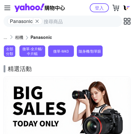
Yahoo購物中心
登入
Panasonic
相機
Panasonic
全部
微單-全片幅/
微單-M43
隨身機/類單眼
分類
中片幅
精選活動