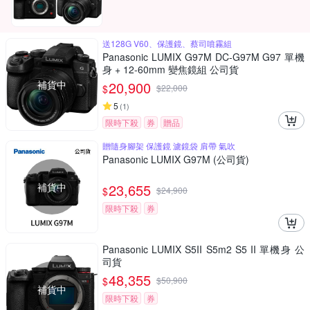
送128G V60、保護鏡、蔡司噴霧組
Panasonic LUMIX G97M DC-G97M G97 單機
身 + 12-60mm 變焦鏡組 公司貨
補貨中
20,900
$
$
22,000
5
(
1
)
限時下殺
券
贈品
贈隨身腳架 保護鏡 濾鏡袋 肩帶 氣吹
Panasonic LUMIX G97M (公司貨)
補貨中
23,655
$
$
24,900
限時下殺
券
Panasonic LUMIX S5II S5m2 S5 II 單機身 公
司貨
48,355
$
$
50,900
補貨中
限時下殺
券