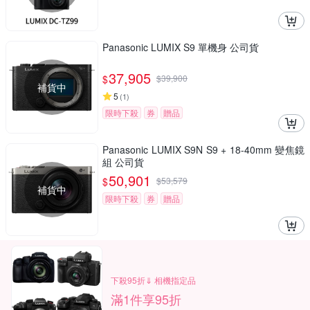
Panasonic LUMIX S9 單機身 公司貨
37,905
$
$
39,900
補貨中
5
(
1
)
限時下殺
券
贈品
Panasonic LUMIX S9N S9 + 18-40mm 變焦鏡
組 公司貨
50,901
$
$
53,579
補貨中
限時下殺
券
贈品
下殺95折⇓ 相機指定品
滿1件享95折