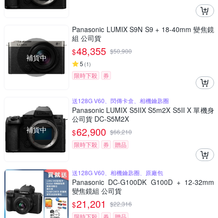
Panasonic LUMIX S9N S9 + 18-40mm 變焦鏡
組 公司貨
48,355
$
$
50,900
補貨中
5
(
1
)
限時下殺
券
送128G V60、閃傳卡盒、相機鑰匙圈
Panasonic LUMIX S5IIX S5m2X S5II X 單機身
公司貨 DC-S5M2X
補貨中
62,900
$
$
66,210
限時下殺
券
贈品
送128G V60、相機鑰匙圈、原廠包
Panasonic DC-G100DK G100D + 12-32mm
變焦鏡組 公司貨
21,201
$
$
22,316
限時下殺
券
贈品