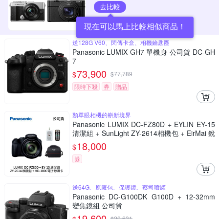
去比較
現在可以馬上比較相似商品！
送128G V60、閃傳卡盒、相機鑰匙圈
Panasonic LUMIX GH7 單機身 公司貨 DC-GH
7
73,900
$
$
77,789
限時下殺
券
贈品
類單眼相機的嶄新境界
Panasonic LUMIX DC-FZ80D + EYLIN EY-15
清潔組 + SunLight ZY-2614相機包 + EirMai 銳
瑪 HD-100C電子除濕卡 FZ80D (公司貨)
18,000
$
券
送64G、原廠包、保護鏡、蔡司噴罐
Panasonic DC-G100DK G100D + 12-32mm
變焦鏡組 公司貨
19,600
$
20,631