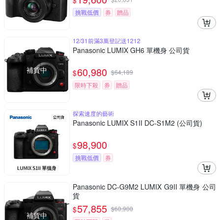
$
挑戰低價
券
贈品
12/31前滿3萬登記送1212
Panasonic LUMIX GH6 單機身 公司貨
補貨中
60,980
$
$
64,189
限時下殺
券
贈品
探索速度的藝術
Panasonic LUMIX S1II DC-S1M2 (公司貨)
98,900
$
挑戰低價
券
Panasonic DC-G9M2 LUMIX G9II 單機身 公司
貨
57,855
$
$
60,900
補貨中