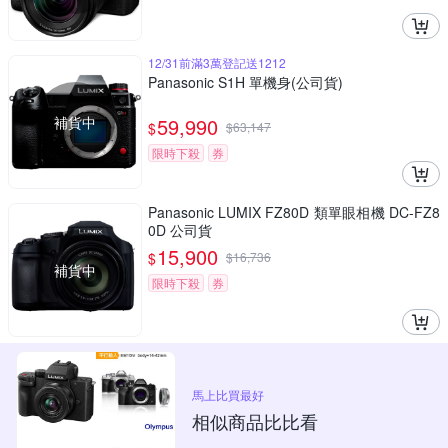
12/31前滿3萬登記送1212
Panasonic S1H 單機身(公司貨)
補貨中
59,990
$
$
63,147
限時下殺
券
Panasonic LUMIX FZ80D 類單眼相機 DC-FZ8
0D 公司貨
15,900
$
$
16,736
補貨中
限時下殺
券
馬上比買最好
相似商品比比看