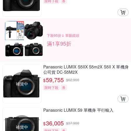
限時下殺
券
下殺95折⇓ 單眼鏡頭
滿1享95折
Panasonic LUMIX S5IIX S5m2X S5II X 單機身
公司貨 DC-S5M2X
59,755
$
$
62,900
補貨中
限時下殺
券
Panasonic LUMIX S9 單機身 平行輸入
36,005
$
$
37,900
補貨中
限時下殺
券