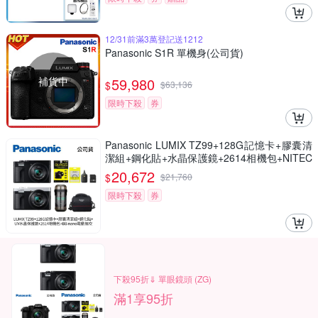
12/31前滿3萬登記送1212
Panasonic S1R 單機身(公司貨)
補貨中
59,980
$
$
63,136
限時下殺
券
Panasonic LUMIX TZ99+128G記憶卡+膠囊清
潔組+鋼化貼+水晶保護鏡+2614相機包+NITEC
ORE BB nano 迷你電動氣吹(公司貨)
20,672
$
$
21,760
限時下殺
券
下殺95折⇓ 單眼鏡頭 (ZG)
滿1享95折