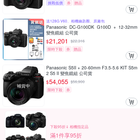
挑戰低價
券
贈品
送128G V60、相機鑰匙圈、原廠包
Panasonic DC-G100DK G100D + 12-32mm
變焦鏡組 公司貨
21,201
$
$
22,316
限時下殺
券
贈品
Panasonic S5II + 20-60mm F3.5-5.6 KIT S5m
2 S5 II 變焦鏡組 公司貨
54,055
$
$
56,900
補貨中
限時下殺
券
下殺95折⇓ 相機指定品
滿1件享95折