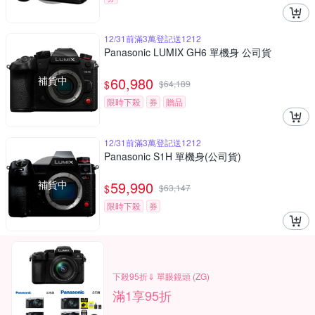
12/31前滿3萬登記送1212
Panasonic LUMIX GH6 單機身 公司貨
補貨中
60,980
$
$
64,189
限時下殺
券
贈品
12/31前滿3萬登記送1212
Panasonic S1H 單機身(公司貨)
補貨中
59,990
$
$
63,147
限時下殺
券
下殺95折⇓ 單眼鏡頭 (ZG)
滿1享95折