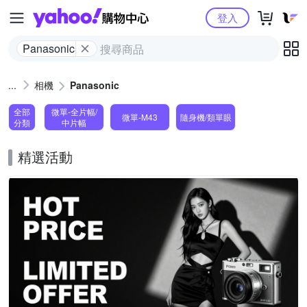
Yahoo購物中心
登入
Panasonic
相機
Panasonic
全部
微單-全片幅/
微單-M43
隨身機/類單眼
分類
中片幅
精選活動