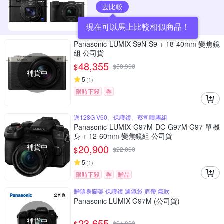
去比較
現在可以馬上比較相似商品！
Panasonic LUMIX S9N S9 + 18-40mm 變焦鏡
組 公司貨
48,355
$
$
50,900
補貨中
5
(
1
)
限時下殺
券
送128G V60、保護鏡、蔡司噴霧組
Panasonic LUMIX G97M DC-G97M G97 單機
身 + 12-60mm 變焦鏡組 公司貨
補貨中
20,900
$
$
22,000
5
(
1
)
限時下殺
券
贈品
贈隨身腳架 保護鏡 濾鏡袋 肩帶 氣吹
Panasonic LUMIX G97M (公司貨)
補貨中
23,655
$
24,900