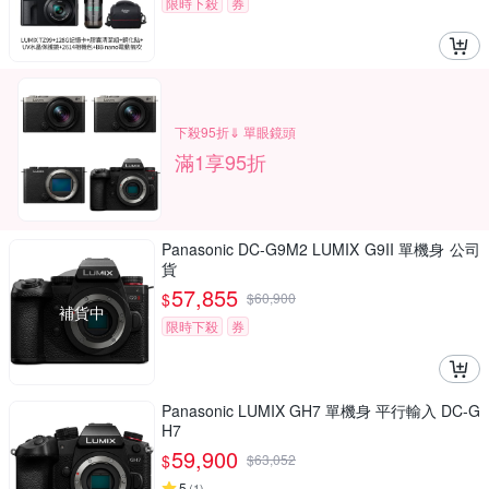
限時下殺
券
下殺95折⇓ 單眼鏡頭
滿1享95折
Panasonic DC-G9M2 LUMIX G9II 單機身 公司
貨
57,855
$
$
60,900
補貨中
限時下殺
券
Panasonic LUMIX GH7 單機身 平行輸入 DC-G
H7
59,900
$
$
63,052
5
(
1
)