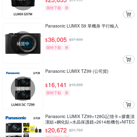
$
限時下殺
券
Panasonic LUMIX S9 單機身 平行輸入
36,005
$
$
37,900
補貨中
限時下殺
券
Panasonic LUMIX TZ99 (公司貨)
16,141
$
$
16,990
補貨中
限時下殺
券
Panasonic LUMIX TZ99+128G記憶卡+膠囊清
潔組+鋼化貼+水晶保護鏡+2614相機包+NITEC
ORE BB nano 迷你電動氣吹(公司貨)
20,672
$
$
21,760