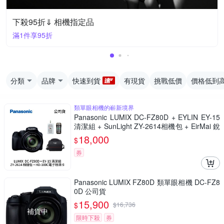
下殺95折⇓ 相機指定品
滿1件享95折
分類
品牌
快速到貨
有現貨
挑戰低價
價格低到
類單眼相機的嶄新境界
Panasonic LUMIX DC-FZ80D + EYLIN EY-15
清潔組 + SunLight ZY-2614相機包 + EirMai 銳
瑪 HD-100C電子除濕卡 FZ80D (公司貨)
18,000
$
券
Panasonic LUMIX FZ80D 類單眼相機 DC-FZ8
0D 公司貨
15,900
$
$
16,736
補貨中
限時下殺
券