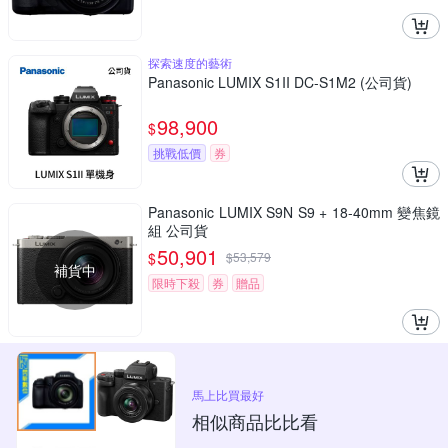
探索速度的藝術
Panasonic LUMIX S1II DC-S1M2 (公司貨)
98,900
$
挑戰低價
券
Panasonic LUMIX S9N S9 + 18-40mm 變焦鏡
組 公司貨
50,901
$
$
53,579
補貨中
限時下殺
券
贈品
馬上比買最好
相似商品比比看