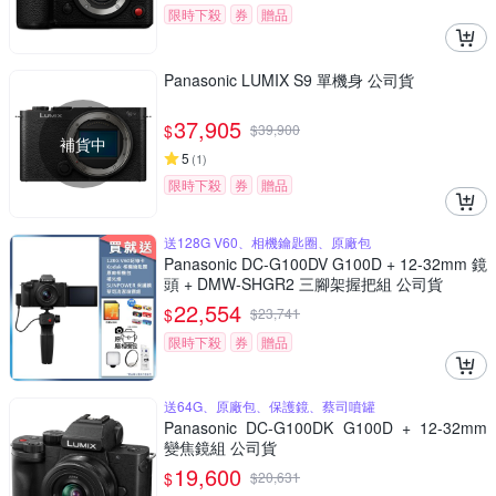
限時下殺
券
贈品
Panasonic LUMIX S9 單機身 公司貨
37,905
$
$
39,900
補貨中
5
(
1
)
限時下殺
券
贈品
送128G V60、相機鑰匙圈、原廠包
Panasonic DC-G100DV G100D + 12-32mm 鏡
頭 + DMW-SHGR2 三腳架握把組 公司貨
22,554
$
$
23,741
限時下殺
券
贈品
送64G、原廠包、保護鏡、蔡司噴罐
Panasonic DC-G100DK G100D + 12-32mm
變焦鏡組 公司貨
19,600
$
$
20,631