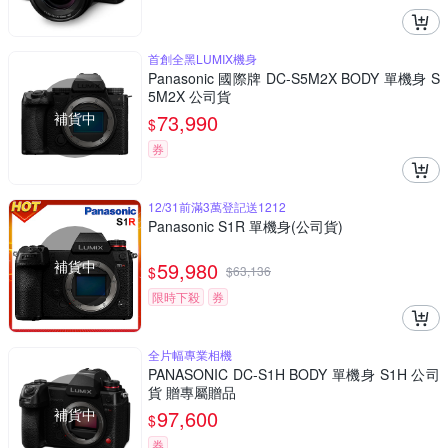
首創全黑LUMIX機身
Panasonic 國際牌 DC-S5M2X BODY 單機身 S
5M2X 公司貨
補貨中
73,990
$
券
12/31前滿3萬登記送1212
Panasonic S1R 單機身(公司貨)
補貨中
59,980
$
$
63,136
限時下殺
券
全片幅專業相機
PANASONIC DC-S1H BODY 單機身 S1H 公司
貨 贈專屬贈品
補貨中
97,600
$
券