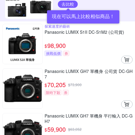
去比較
現在可以馬上比較相似商品！
探索速度的藝術
Panasonic LUMIX S1II DC-S1M2 (公司貨)
98,900
$
挑戰低價
券
Panasonic LUMIX GH7 單機身 公司貨 DC-GH
7
70,205
$
$
73,900
限時下殺
券
Panasonic LUMIX GH7 單機身 平行輸入 DC-G
H7
59,900
$
$
63,052