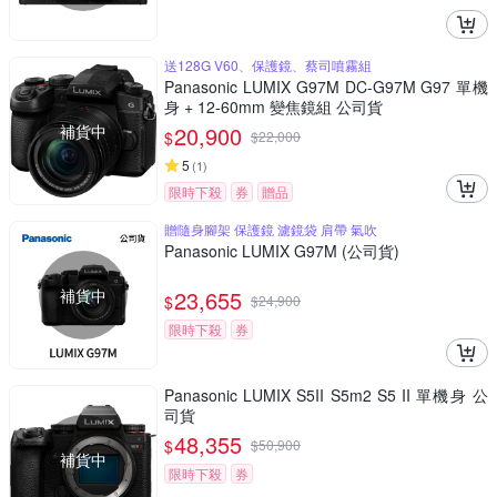
送128G V60、保護鏡、蔡司噴霧組
Panasonic LUMIX G97M DC-G97M G97 單機
身 + 12-60mm 變焦鏡組 公司貨
補貨中
20,900
$
$
22,000
5
(
1
)
限時下殺
券
贈品
贈隨身腳架 保護鏡 濾鏡袋 肩帶 氣吹
Panasonic LUMIX G97M (公司貨)
補貨中
23,655
$
$
24,900
限時下殺
券
Panasonic LUMIX S5II S5m2 S5 II 單機身 公
司貨
48,355
$
$
50,900
補貨中
限時下殺
券