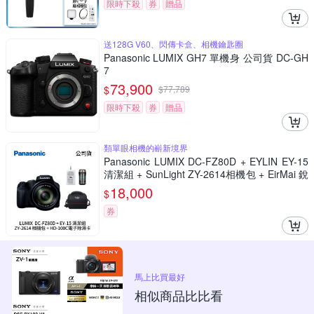
限時下殺
券
贈品
送128G V60、閃傳卡盒、相機鑰匙圈
Panasonic LUMIX GH7 單機身 公司貨 DC-GH
7
73,900
$
$
77,789
限時下殺
券
贈品
類單眼相機的嶄新境界
Panasonic LUMIX DC-FZ80D + EYLIN EY-15
清潔組 + SunLight ZY-2614相機包 + EirMai 銳
瑪 HD-100C電子除濕卡 FZ80D (公司貨)
18,000
$
券
馬上比買最好
相似商品比比看