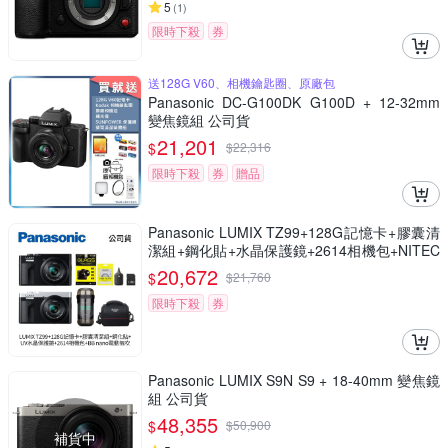
5
(
1
)
限時下殺
券
送128G V60、相機鑰匙圈、原廠包
Panasonic DC-G100DK G100D + 12-32mm
變焦鏡組 公司貨
21,201
$
$
22,316
限時下殺
券
贈品
Panasonic LUMIX TZ99+128G記憶卡+膠囊清
潔組+鋼化貼+水晶保護鏡+2614相機包+NITEC
ORE BB nano 迷你電動氣吹(公司貨)
20,672
$
$
21,760
限時下殺
券
Panasonic LUMIX S9N S9 + 18-40mm 變焦鏡
組 公司貨
48,355
$
$
50,900
補貨中