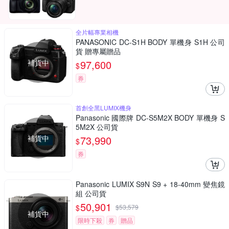
全片幅專業相機
PANASONIC DC-S1H BODY 單機身 S1H 公司
貨 贈專屬贈品
補貨中
97,600
$
券
首創全黑LUMIX機身
Panasonic 國際牌 DC-S5M2X BODY 單機身 S
5M2X 公司貨
補貨中
73,990
$
券
Panasonic LUMIX S9N S9 + 18-40mm 變焦鏡
組 公司貨
50,901
$
$
53,579
補貨中
限時下殺
券
贈品