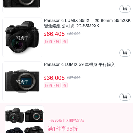
Panasonic LUMIX S5IIX + 20-60mm S5m2XK
變焦鏡組 公司貨 DC-S5M2XK
66,405
$
$
69,900
補貨中
限時下殺
券
Panasonic LUMIX S9 單機身 平行輸入
36,005
$
$
37,900
補貨中
限時下殺
券
下殺95折⇓ 相機指定品
滿1件享95折