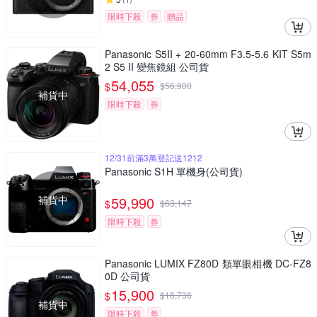
限時下殺
券
贈品
Panasonic S5II + 20-60mm F3.5-5.6 KIT S5m
2 S5 II 變焦鏡組 公司貨
54,055
$
$
56,900
補貨中
限時下殺
券
12/31前滿3萬登記送1212
Panasonic S1H 單機身(公司貨)
補貨中
59,990
$
$
63,147
限時下殺
券
Panasonic LUMIX FZ80D 類單眼相機 DC-FZ8
0D 公司貨
15,900
$
$
16,736
補貨中
限時下殺
券