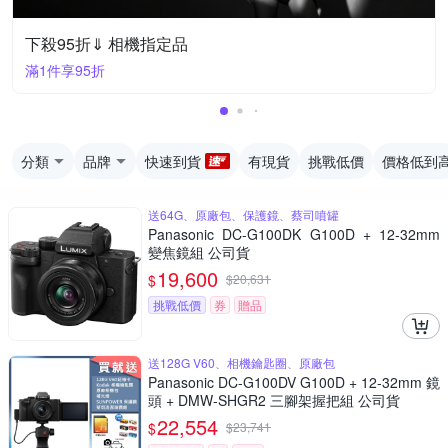
下殺95折⇓ 相機指定品
滿1件享95折
分類
品牌
快速到貨
有現貨
挑戰低價
價格低到
送64G、原廠包、保護鏡、蔡司噴罐
Panasonic DC-G100DK G100D + 12-32mm
變焦鏡組 公司貨
19,600
$
$
20,631
挑戰低價
券
贈品
送128G V60、相機鑰匙圈、原廠包
Panasonic DC-G100DV G100D + 12-32mm 鏡
頭 + DMW-SHGR2 三腳架握把組 公司貨
22,554
$
$
23,741