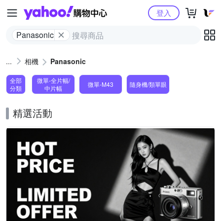
Yahoo購物中心
登入
Panasonic
相機
Panasonic
全部
微單-全片幅/
微單-M43
隨身機/類單眼
分類
中片幅
精選活動