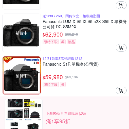
送128G V60、閃傳卡盒、相機鑰匙圈
Panasonic LUMIX S5IIX S5m2X S5II X 單機身
公司貨 DC-S5M2X
補貨中
62,900
$
$
66,210
限時下殺
券
贈品
12/31前滿3萬登記送1212
Panasonic S1R 單機身(公司貨)
補貨中
59,980
$
$
63,136
限時下殺
券
下殺95折⇓ 單眼鏡頭 (ZG)
滿1享95折