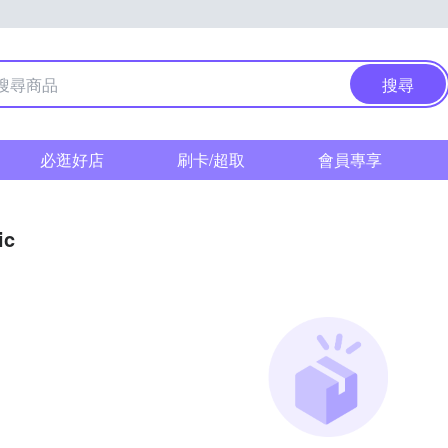
搜尋
必逛好店
刷卡/超取
會員專享
ic