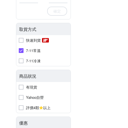
確定
取貨方式
快速到貨
7-11常溫
7-11冷凍
商品狀況
有現貨
Yahoo自營
評價4顆
以上
優惠