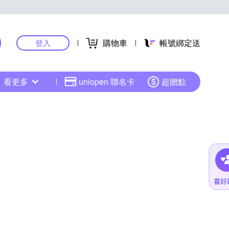
購物車
帳號綁定送
登入
看更多
uniopen 聯名卡
超贈點