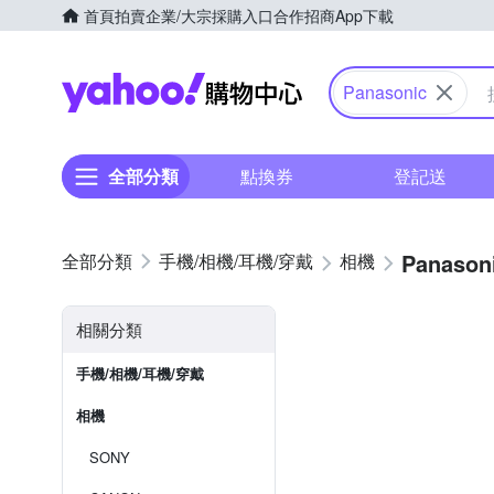
首頁
拍賣
企業/大宗採購入口
合作招商
App下載
Yahoo購物中心
Panasonic
全部分類
點換券
登記送
Panason
手機/相機/耳機/穿戴
相機
相關分類
手機/相機/耳機/穿戴
相機
SONY