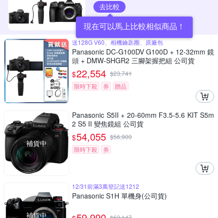
去比較
現在可以馬上比較相似商品！
送128G V60、相機鑰匙圈、原廠包
Panasonic DC-G100DV G100D + 12-32mm 鏡
頭 + DMW-SHGR2 三腳架握把組 公司貨
22,554
$
$
23,741
限時下殺
券
贈品
Panasonic S5II + 20-60mm F3.5-5.6 KIT S5m
2 S5 II 變焦鏡組 公司貨
54,055
$
$
56,900
補貨中
限時下殺
券
12/31前滿3萬登記送1212
Panasonic S1H 單機身(公司貨)
補貨中
59,990
$
63,147