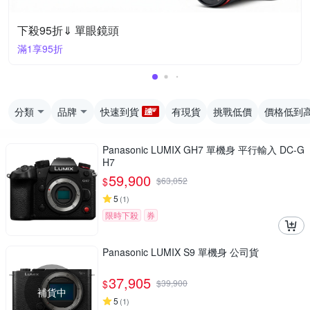
下殺95折⇓ 單眼鏡頭
滿1享95折
分類
品牌
快速到貨
有現貨
挑戰低價
價格低到
Panasonic LUMIX GH7 單機身 平行輸入 DC-G
H7
59,900
$
$
63,052
5
(
1
)
限時下殺
券
Panasonic LUMIX S9 單機身 公司貨
37,905
$
$
39,900
補貨中
5
(
1
)