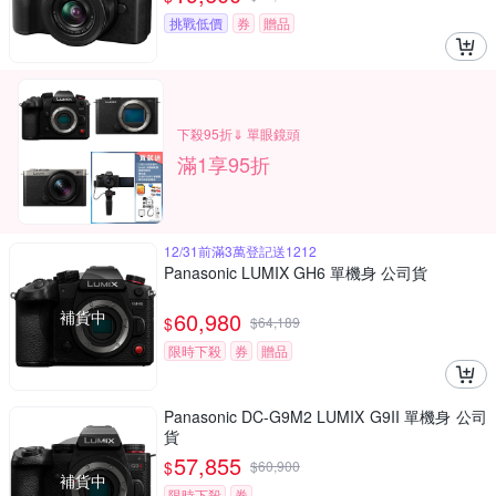
挑戰低價
券
贈品
下殺95折⇓ 單眼鏡頭
滿1享95折
12/31前滿3萬登記送1212
Panasonic LUMIX GH6 單機身 公司貨
補貨中
60,980
$
$
64,189
限時下殺
券
贈品
Panasonic DC-G9M2 LUMIX G9II 單機身 公司
貨
57,855
$
$
60,900
補貨中
限時下殺
券