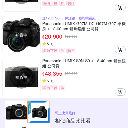
限時下殺
券
贈品
送128G V60、保護鏡、蔡司噴霧組
Panasonic LUMIX G97M DC-G97M G97 單機
身 + 12-60mm 變焦鏡組 公司貨
補貨中
20,900
$
$
22,000
5
(
1
)
限時下殺
券
贈品
Panasonic LUMIX S9N S9 + 18-40mm 變焦鏡
組 公司貨
48,355
$
$
50,900
補貨中
5
(
1
)
限時下殺
券
馬上比買最好
相似商品比比看