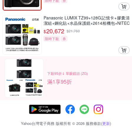
限時下殺
券
Panasonic LUMIX TZ99+128G記憶卡+膠囊清
潔組+鋼化貼+水晶保護鏡+2614相機包+NITEC
ORE BB nano 迷你電動氣吹(公司貨)
20,672
$
$
21,760
限時下殺
券
下殺95折⇓ 單眼鏡頭 (ZG)
滿1享95折
Yahoo台灣電子商務 版權所有 © 2026 服務條款(
更新
)