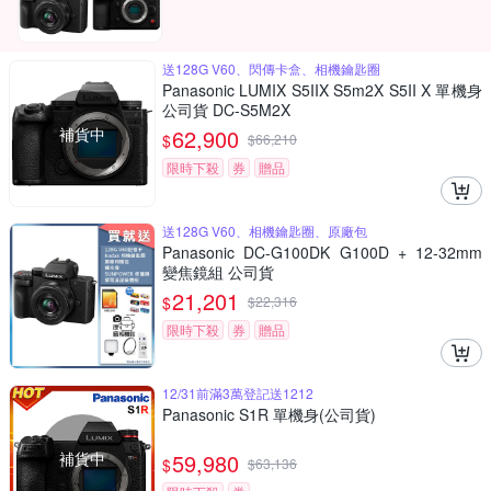
送128G V60、閃傳卡盒、相機鑰匙圈
Panasonic LUMIX S5IIX S5m2X S5II X 單機身
公司貨 DC-S5M2X
補貨中
62,900
$
$
66,210
限時下殺
券
贈品
送128G V60、相機鑰匙圈、原廠包
Panasonic DC-G100DK G100D + 12-32mm
變焦鏡組 公司貨
21,201
$
$
22,316
限時下殺
券
贈品
12/31前滿3萬登記送1212
Panasonic S1R 單機身(公司貨)
補貨中
59,980
$
$
63,136