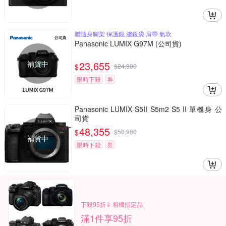
贈隨身腳架 保護鏡 濾鏡袋 肩帶 氣吹
Panasonic LUMIX G97M (公司貨)
補貨中
23,655
$
$
24,900
限時下殺
券
Panasonic LUMIX S5II S5m2 S5 II 單機身 公
司貨
48,355
$
$
50,900
補貨中
限時下殺
券
下殺95折⇓ 相機指定品
滿1件享95折