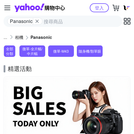
Yahoo購物中心
登入
Panasonic
相機
Panasonic
全部
微單-全片幅/
微單-M43
隨身機/類單眼
分類
中片幅
精選活動