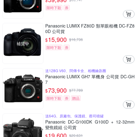
$
限時下殺
券
Panasonic LUMIX FZ80D 類單眼相機 DC-FZ8
0D 公司貨
15,900
$
$
16,736
補貨中
限時下殺
券
送128G V60、閃傳卡盒、相機鑰匙圈
Panasonic LUMIX GH7 單機身 公司貨 DC-GH
7
73,900
$
$
77,789
限時下殺
券
贈品
送64G、原廠包、保護鏡、蔡司噴罐
Panasonic DC-G100DK G100D + 12-32mm
變焦鏡組 公司貨
19,600
$
$
20,631