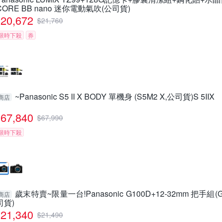
CORE BB nano 迷你電動氣吹(公司貨)
20,672
$
21,760
限時下殺
券
~Panasonic S5 II X BODY 單機身 (S5M2 X,公司貨)S 5IIX
商店
67,840
$
67,990
限時下殺
歲末特賣~限量一台!Panasonic G100D+12-32mm 把手組(
商店
司貨)
21,340
$
21,490