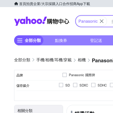
首頁
拍賣
企業/大宗採購入口
合作招商
App下載
Yahoo購物中心
Panasonic
全部分類
點換券
登記送
Panason
手機/相機/耳機/穿戴
相機
Panasonic 國際牌
品牌
SD
SDXC
SDHC
儲存媒介
品牌名稱
翻轉式螢幕
微單眼
2.0~2.5吋
2001萬~3000萬像素
公司貨
一般型相機
平行輸入
2.5~2.9吋
可觸控式螢幕
160
無
CMOS
Live MOS
螢幕類型
影像感應器
相機類型
螢幕尺寸
有效像素
來源
相關分類