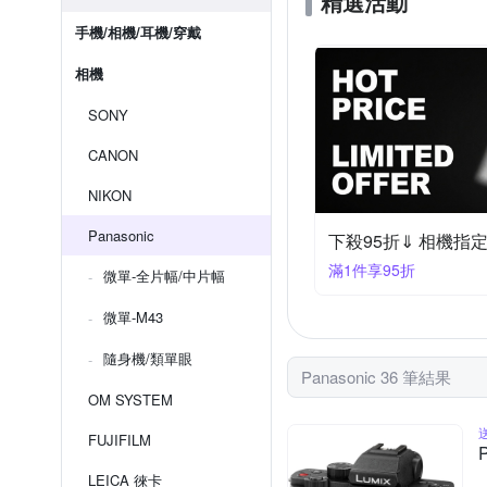
精選活動
手機/相機/耳機/穿戴
相機
SONY
CANON
NIKON
Panasonic
下殺95折⇓ 相機指
滿1件享95折
微單-全片幅/中片幅
微單-M43
隨身機/類單眼
Panasonic 36 筆結果
OM SYSTEM
FUJIFILM
LEICA 徠卡