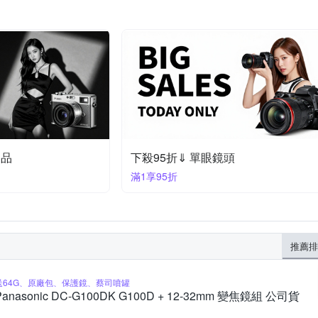
定品
下殺95折⇓ 單眼鏡頭
滿1享95折
推薦排
送64G、原廠包、保護鏡、蔡司噴罐
Panasonic DC-G100DK G100D + 12-32mm 變焦鏡組 公司貨