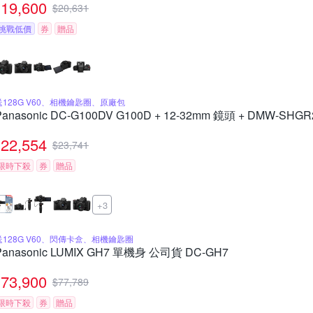
19,600
$
20,631
挑戰低價
券
贈品
送128G V60、相機鑰匙圈、原廠包
Panasonic DC-G100DV G100D + 12-32mm 鏡頭 + DMW-
22,554
$
23,741
限時下殺
券
贈品
+3
送128G V60、閃傳卡盒、相機鑰匙圈
Panasonic LUMIX GH7 單機身 公司貨 DC-GH7
73,900
$
77,789
限時下殺
券
贈品