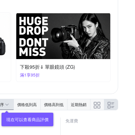
下殺95折⇓ 單眼鏡頭 (ZG)
滿1享95折
序
價格低到高
價格高到低
近期熱銷
免運費