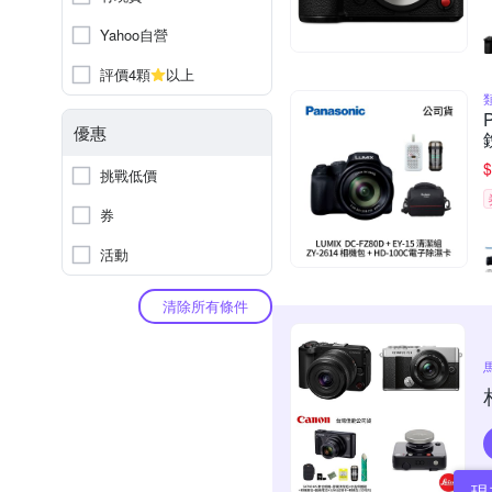
Yahoo自營
評價4顆
以上
優惠
$
挑戰低價
券
活動
清除所有條件
現