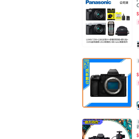
$
$
$