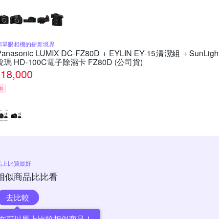
類單眼相機的嶄新境界
Panasonic LUMIX DC-FZ80D + EYLIN EY-15清潔組 + SunLigh
銳瑪 HD-100C電子除濕卡 FZ80D (公司貨)
18,000
券
馬上比買最好
相似商品比比看
去比較
在可以馬上比較相似商品！