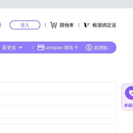
購物車
帳號綁定送
登入
看更多
uniopen 聯名卡
超贈點
M4/3