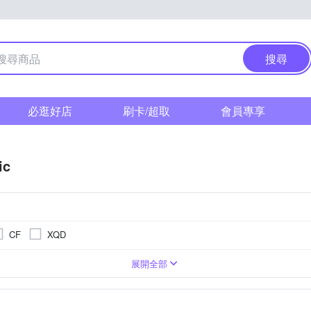
搜尋
必逛好店
刷卡/超取
會員專享
ic
CF
XQD
1萬~2000萬像素
單眼
3.0吋以上
1/2.3吋 CMOS
類單眼相機(PASM功能)
4000萬像素以上
無
BSI CMOS(高感光背照式)
3001萬~5000萬像素
1吋 CMOS
TFT LCD
展開全部