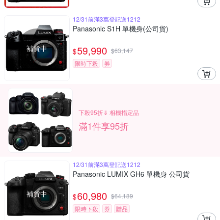
12/31前滿3萬登記送1212
Panasonic S1H 單機身(公司貨)
補貨中
59,990
$
$
63,147
限時下殺
券
下殺95折⇓ 相機指定品
滿1件享95折
12/31前滿3萬登記送1212
Panasonic LUMIX GH6 單機身 公司貨
補貨中
60,980
$
$
64,189
限時下殺
券
贈品