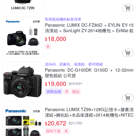
類單眼相機的嶄新境界
Panasonic LUMIX DC-FZ80D + EYLIN EY-15
清潔組 + SunLight ZY-2614相機包 + EirMai 銳
瑪 HD-100C電子除濕卡 FZ80D (公司貨)
18,000
$
券
送64G、原廠包、保護鏡、蔡司噴罐
Panasonic DC-G100DK G100D + 12-32mm
變焦鏡組 公司貨
19,600
$
$
20,631
挑戰低價
券
贈品
Panasonic LUMIX TZ99+128G記憶卡+膠囊清
潔組+鋼化貼+水晶保護鏡+2614相機包+NITEC
ORE BB nano 迷你電動氣吹(公司貨)
20,672
$
$
21,760
限時下殺
券