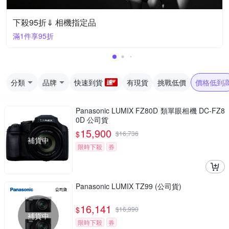
下殺95折⇓ 相機指定品
滿1件享95折
分類
品牌
快速到貨
有現貨
挑戰低價
價格低到
Panasonic LUMIX FZ80D 類單眼相機 DC-FZ8
0D 公司貨
15,900
$
$
16,736
補貨中
限時下殺
券
Panasonic LUMIX TZ99 (公司貨)
16,141
$
$
16,990
補貨中
限時下殺
券