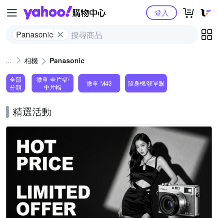
Yahoo購物中心
登入
Panasonic
相機
Panasonic
全部
微單-全片幅/
微單-M43
隨身機/類單眼
分類
中片幅
精選活動