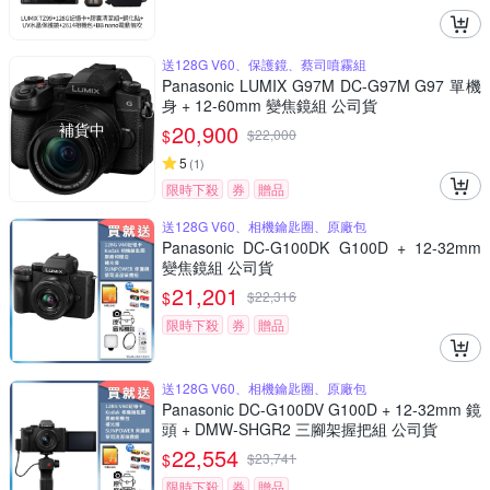
送128G V60、保護鏡、蔡司噴霧組
Panasonic LUMIX G97M DC-G97M G97 單機
身 + 12-60mm 變焦鏡組 公司貨
補貨中
20,900
$
$
22,000
5
(
1
)
限時下殺
券
贈品
送128G V60、相機鑰匙圈、原廠包
Panasonic DC-G100DK G100D + 12-32mm
變焦鏡組 公司貨
21,201
$
$
22,316
限時下殺
券
贈品
送128G V60、相機鑰匙圈、原廠包
Panasonic DC-G100DV G100D + 12-32mm 鏡
頭 + DMW-SHGR2 三腳架握把組 公司貨
22,554
$
$
23,741
限時下殺
券
贈品