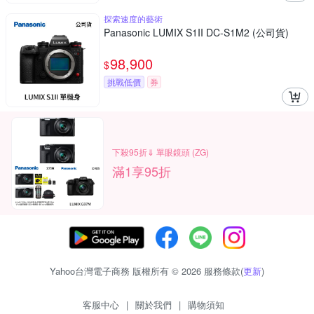
探索速度的藝術
Panasonic LUMIX S1II DC-S1M2 (公司貨)
98,900
$
挑戰低價
券
下殺95折⇓ 單眼鏡頭 (ZG)
滿1享95折
Yahoo台灣電子商務 版權所有 © 2026 服務條款(
更新
)
客服中心
|
關於我們
|
購物須知