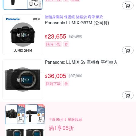
贈隨身腳架 保護鏡 濾鏡袋 肩帶 氣吹
Panasonic LUMIX G97M (公司貨)
補貨中
23,655
$
$
24,900
限時下殺
券
Panasonic LUMIX S9 單機身 平行輸入
36,005
$
$
37,900
補貨中
限時下殺
券
下殺95折⇓ 單眼鏡頭
滿1享95折