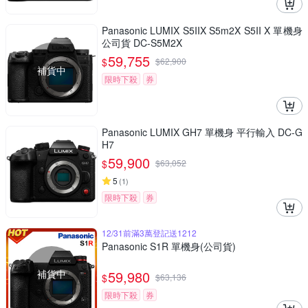
Panasonic LUMIX S5IIX S5m2X S5II X 單機身
公司貨 DC-S5M2X
59,755
$
$
62,900
補貨中
限時下殺
券
Panasonic LUMIX GH7 單機身 平行輸入 DC-G
H7
59,900
$
$
63,052
5
(
1
)
限時下殺
券
12/31前滿3萬登記送1212
Panasonic S1R 單機身(公司貨)
補貨中
59,980
$
$
63,136
限時下殺
券