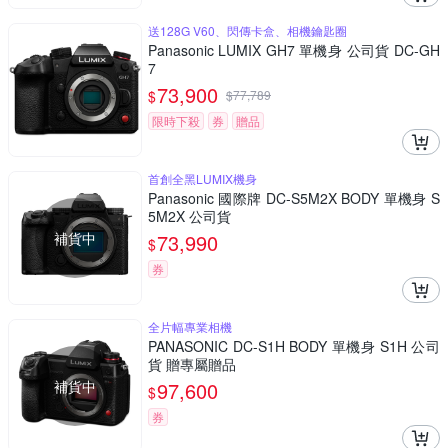
送128G V60、閃傳卡盒、相機鑰匙圈
Panasonic LUMIX GH7 單機身 公司貨 DC-GH
7
73,900
$
$
77,789
限時下殺
券
贈品
首創全黑LUMIX機身
Panasonic 國際牌 DC-S5M2X BODY 單機身 S
5M2X 公司貨
補貨中
73,990
$
券
全片幅專業相機
PANASONIC DC-S1H BODY 單機身 S1H 公司
貨 贈專屬贈品
補貨中
97,600
$
券