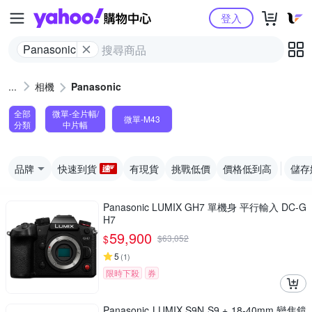
Yahoo購物中心
登入
Panasonic
相機
Panasonic
全部
微單-全片幅/
微單-M43
分類
中片幅
品牌
快速到貨
有現貨
挑戰低價
價格低到高
儲存
Panasonic LUMIX GH7 單機身 平行輸入 DC-G
H7
59,900
$
$
63,052
5
(
1
)
限時下殺
券
Panasonic LUMIX S9N S9 + 18-40mm 變焦鏡