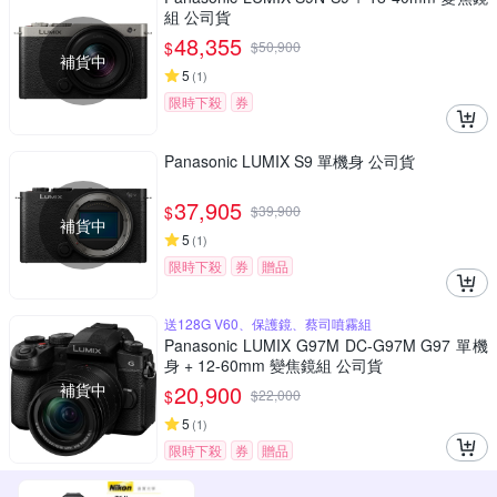
組 公司貨
48,355
$
$
50,900
補貨中
5
(
1
)
限時下殺
券
Panasonic LUMIX S9 單機身 公司貨
37,905
$
$
39,900
補貨中
5
(
1
)
限時下殺
券
贈品
送128G V60、保護鏡、蔡司噴霧組
Panasonic LUMIX G97M DC-G97M G97 單機
身 + 12-60mm 變焦鏡組 公司貨
補貨中
20,900
$
$
22,000
5
(
1
)
限時下殺
券
贈品