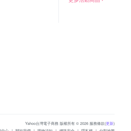
Yahoo台灣電子商務 版權所有 © 2026 服務條款(
更新
)
服中心
|
關於我們
|
購物須知
|
網路安全
|
隱私權
|
分類地圖