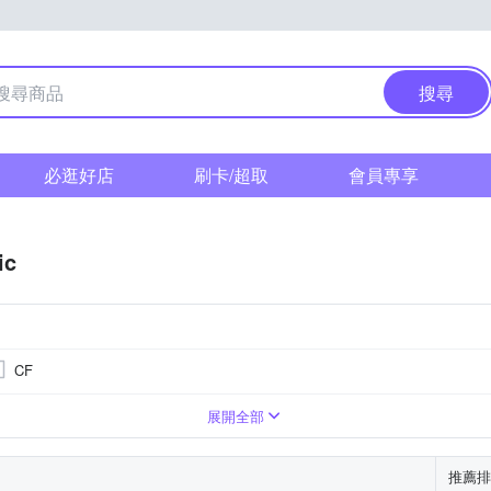
搜尋
必逛好店
刷卡/超取
會員專享
ic
CF
翻轉式螢幕
展開全部
推薦排