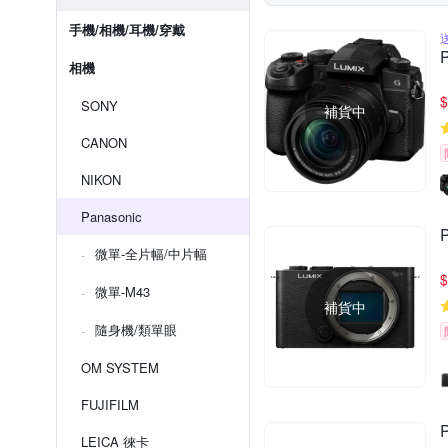
手機/相機/耳機/穿戴
相機
$
SONY
補貨中
CANON
NIKON
Panasonic
微單-全片幅/中片幅
$
微單-M43
補貨中
隨身機/類單眼
OM SYSTEM
FUJIFILM
LEICA 徠卡