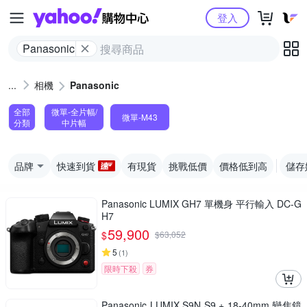
Yahoo購物中心
登入
Panasonic
相機
Panasonic
全部
微單-全片幅/
微單-M43
分類
中片幅
品牌
快速到貨
有現貨
挑戰低價
價格低到高
儲存
Panasonic LUMIX GH7 單機身 平行輸入 DC-G
H7
59,900
$
$
63,052
5
(
1
)
限時下殺
券
Panasonic LUMIX S9N S9 + 18-40mm 變焦鏡