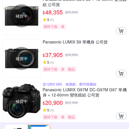
組 公司貨
48,355
$
$
50,900
補貨中
5
(
1
)
限時下殺
券
Panasonic LUMIX S9 單機身 公司貨
37,905
$
$
39,900
補貨中
5
(
1
)
限時下殺
券
贈品
送128G V60、保護鏡、蔡司噴霧組
Panasonic LUMIX G97M DC-G97M G97 單機
身 + 12-60mm 變焦鏡組 公司貨
補貨中
20,900
$
$
22,000
5
(
1
)
限時下殺
券
贈品