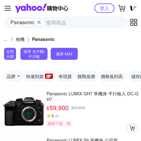
Yahoo購物中心
登入
Panasonic
相機
Panasonic
全部
微單-全片幅/
微單-M43
分類
中片幅
品牌
快速到貨
有現貨
挑戰低價
價格低到高
儲存
Panasonic LUMIX GH7 單機身 平行輸入 DC-G
H7
59,900
$
$
63,052
5
(
1
)
限時下殺
券
Panasonic LUMIX S9 單機身 公司貨