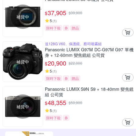
37,905
$
$
39,900
補貨中
5
(
1
)
限時下殺
券
贈品
送128G V60、保護鏡、蔡司噴霧組
Panasonic LUMIX G97M DC-G97M G97 單機
身 + 12-60mm 變焦鏡組 公司貨
補貨中
20,900
$
$
22,000
5
(
1
)
限時下殺
券
贈品
Panasonic LUMIX S9N S9 + 18-40mm 變焦鏡
組 公司貨
48,355
$
$
50,900
補貨中
5
(
1
)
限時下殺
券