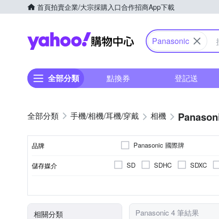
首頁
拍賣
企業/大宗採購入口
合作招商
App下載
Yahoo購物中心
Panasonic
全部分類
點換券
登記送
Panason
手機/相機/耳機/穿戴
相機
Panasonic 國際牌
品牌
SD
SDHC
SDXC
儲存媒介
品牌名稱
2001萬~3000萬像素
微單眼
3.0吋以上
視平式電子觀景器
可觸控式螢幕
TFT LCD
100%
螢幕類型
有效像素
相機類型
螢幕尺寸
觀景窗型式
觀景窗視野率
Panasonic 4 筆結果
相關分類