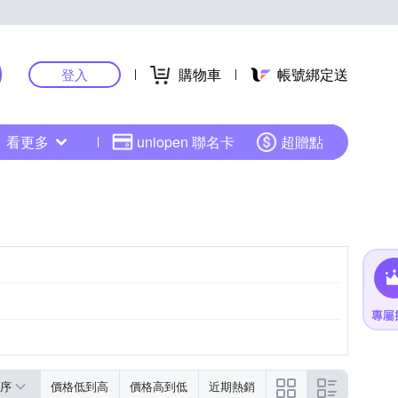
購物車
帳號綁定送
登入
看更多
uniopen 聯名卡
超贈點
序
價格低到高
價格高到低
近期熱銷