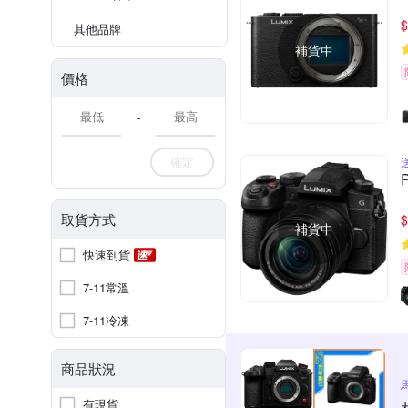
$
其他品牌
補貨中
價格
-
確定
取貨方式
$
補貨中
快速到貨
7-11常溫
7-11冷凍
商品狀況
有現貨