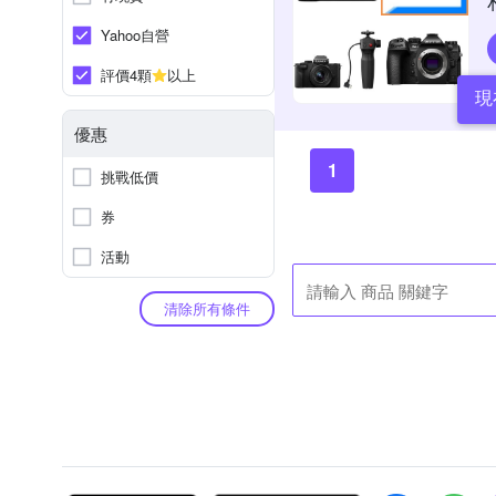
Yahoo自營
評價4顆
以上
現
優惠
1
挑戰低價
券
活動
清除所有條件