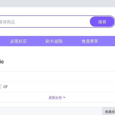
搜尋
必逛好店
刷卡/超取
會員專享
ic
CF
翻轉式螢幕
展開全部
推薦排