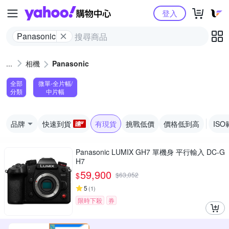
Yahoo購物中心
登入
Panasonic
相機
Panasonic
全部
微單-全片幅/
分類
中片幅
品牌
快速到貨
有現貨
挑戰低價
價格低到高
ISO
Panasonic LUMIX GH7 單機身 平行輸入 DC-G
H7
59,900
$
$
63,052
5
(
1
)
限時下殺
券