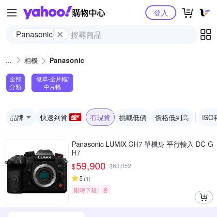
Yahoo購物中心
登入
Panasonic
相機
Panasonic
全部
微單-全片幅/
分類
中片幅
品牌
快速到貨
有現貨
挑戰低價
價格低到高
ISO
Panasonic LUMIX GH7 單機身 平行輸入 DC-G
H7
59,900
$
$
63,052
5
(
1
)
限時下殺
券