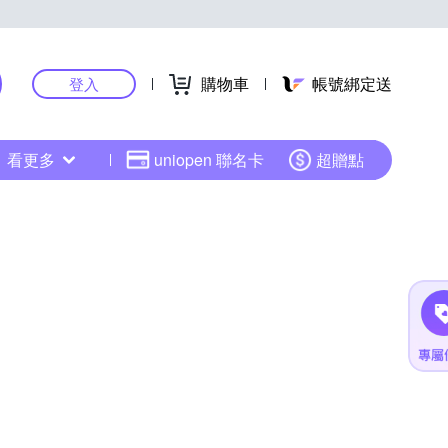
購物車
帳號綁定送
登入
看更多
uniopen 聯名卡
超贈點