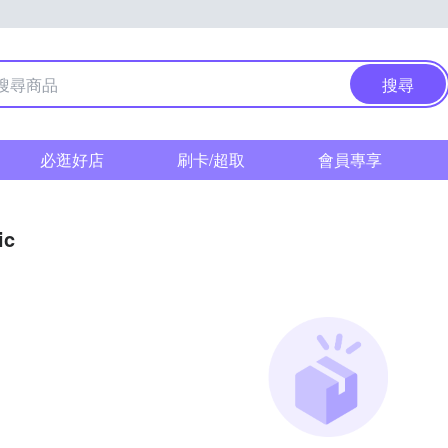
搜尋
必逛好店
刷卡/超取
會員專享
ic