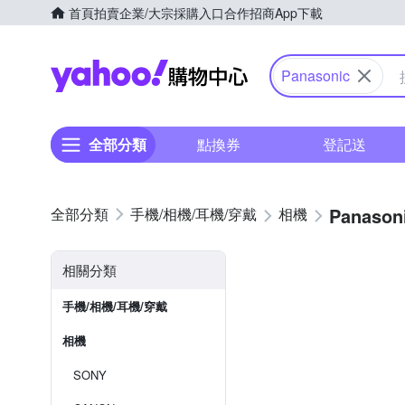
首頁
拍賣
企業/大宗採購入口
合作招商
App下載
Yahoo購物中心
Panasonic
全部分類
點換券
登記送
Panason
手機/相機/耳機/穿戴
相機
相關分類
手機/相機/耳機/穿戴
相機
SONY