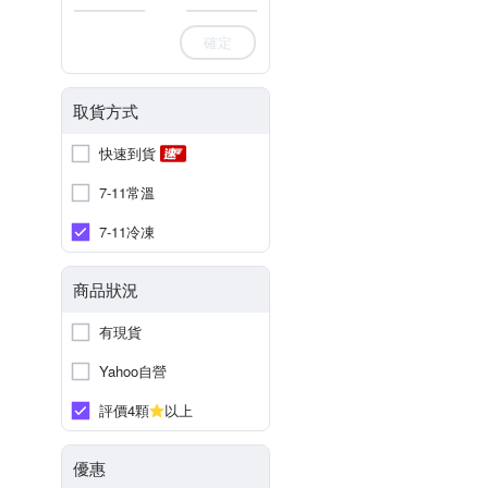
確定
取貨方式
快速到貨
7-11常溫
7-11冷凍
商品狀況
有現貨
Yahoo自營
評價4顆
以上
優惠