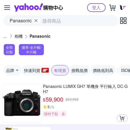
Yahoo購物中心
登入
Panasonic
相機
Panasonic
全部
微單-全片幅/
分類
中片幅
品牌
快速到貨
有現貨
挑戰低價
價格低到高
ISO
Panasonic LUMIX GH7 單機身 平行輸入 DC-G
H7
59,900
$
$
63,052
5
(
1
)
限時下殺
券