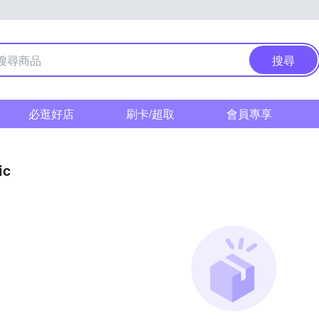
搜尋
必逛好店
刷卡/超取
會員專享
ic