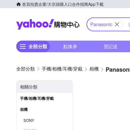
首頁
拍賣
企業/大宗採購入口
合作招商
App下載
Yahoo購物中心
Panasonic
全部分類
點換券
登記送
Panason
手機/相機/耳機/穿戴
相機
相關分類
手機/相機/耳機/穿戴
相機
SONY