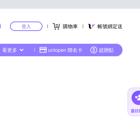
購物車
帳號綁定送
登入
看更多
uniopen 聯名卡
超贈點