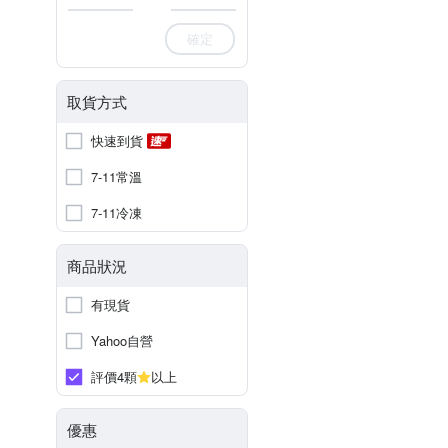
確定
取貨方式
快速到貨
7-11常溫
7-11冷凍
商品狀況
有現貨
Yahoo自營
評價4顆
以上
優惠