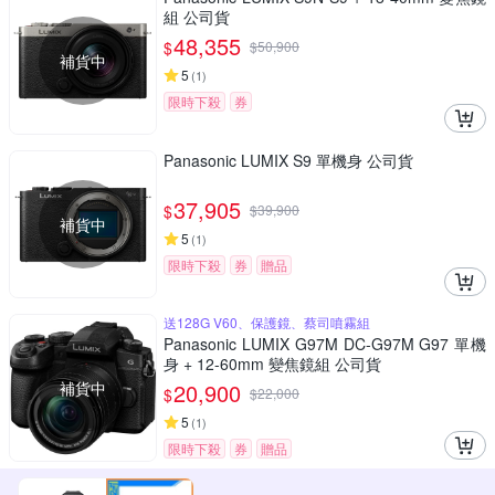
組 公司貨
48,355
$
$
50,900
補貨中
5
(
1
)
限時下殺
券
Panasonic LUMIX S9 單機身 公司貨
37,905
$
$
39,900
補貨中
5
(
1
)
限時下殺
券
贈品
送128G V60、保護鏡、蔡司噴霧組
Panasonic LUMIX G97M DC-G97M G97 單機
身 + 12-60mm 變焦鏡組 公司貨
補貨中
20,900
$
$
22,000
5
(
1
)
限時下殺
券
贈品