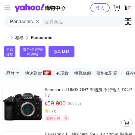
Yahoo購物中心
登入
Panasonic
相機
Panasonic
全部
微單-全片幅/
微單-M43
分類
中片幅
品牌
快速到貨
有現貨
挑戰低價
價格低到高
儲存
Panasonic LUMIX GH7 單機身 平行輸入 DC-G
H7
59,900
$
$
63,052
5
(
1
)
限時下殺
券
Panasonic LUMIX S9N S9 + 18-40mm 變焦鏡