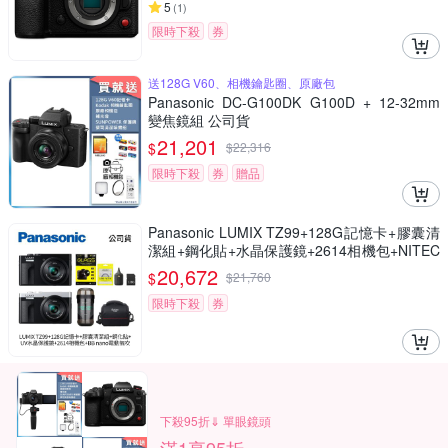
5
(
1
)
限時下殺
券
送128G V60、相機鑰匙圈、原廠包
Panasonic DC-G100DK G100D + 12-32mm
變焦鏡組 公司貨
21,201
$
$
22,316
限時下殺
券
贈品
Panasonic LUMIX TZ99+128G記憶卡+膠囊清
潔組+鋼化貼+水晶保護鏡+2614相機包+NITEC
ORE BB nano 迷你電動氣吹(公司貨)
20,672
$
$
21,760
限時下殺
券
下殺95折⇓ 單眼鏡頭