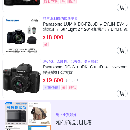
限時下殺
券
贈品
類單眼相機的嶄新境界
Panasonic LUMIX DC-FZ80D + EYLIN EY-15
清潔組 + SunLight ZY-2614相機包 + EirMai 銳
瑪 HD-100C電子除濕卡 FZ80D (公司貨)
18,000
$
券
送64G、原廠包、保護鏡、蔡司噴罐
Panasonic DC-G100DK G100D + 12-32mm
變焦鏡組 公司貨
19,600
$
$
20,631
挑戰低價
券
贈品
馬上比買最好
相似商品比比看