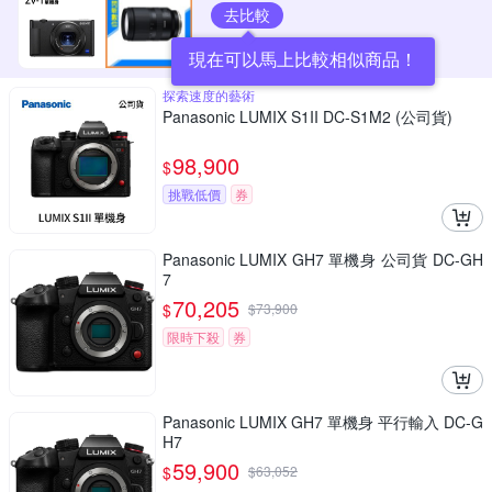
去比較
現在可以馬上比較相似商品！
探索速度的藝術
Panasonic LUMIX S1II DC-S1M2 (公司貨)
98,900
$
挑戰低價
券
Panasonic LUMIX GH7 單機身 公司貨 DC-GH
7
70,205
$
$
73,900
限時下殺
券
Panasonic LUMIX GH7 單機身 平行輸入 DC-G
H7
59,900
$
$
63,052