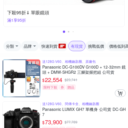
下殺95折⇓ 單眼鏡頭
滿1享95折
分類
品牌
快速到貨
有現貨
挑戰低價
價格低到
送128G V60、相機鑰匙圈、原廠包
Panasonic DC-G100DV G100D + 12-32mm 鏡
頭 + DMW-SHGR2 三腳架握把組 公司貨
22,554
$
$
23,741
限時下殺
券
贈品
送128G V60、閃傳卡盒、相機鑰匙圈
Panasonic LUMIX GH7 單機身 公司貨 DC-GH
7
73,900
$
$
77,789