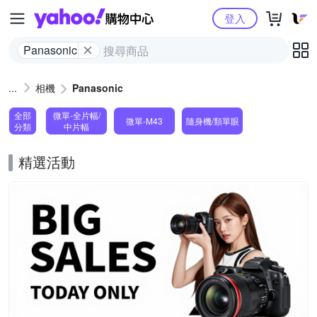
Yahoo購物中心
登入
Panasonic
相機
Panasonic
全部
微單-全片幅/
微單-M43
隨身機/類單眼
分類
中片幅
精選活動