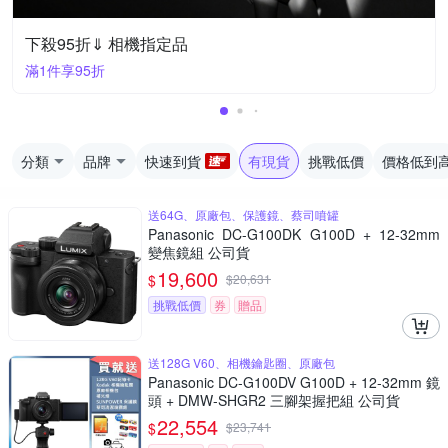
下殺95折⇓ 相機指定品
滿1件享95折
分類
品牌
快速到貨
有現貨
挑戰低價
價格低到
送64G、原廠包、保護鏡、蔡司噴罐
Panasonic DC-G100DK G100D + 12-32mm
變焦鏡組 公司貨
19,600
$
$
20,631
挑戰低價
券
贈品
送128G V60、相機鑰匙圈、原廠包
Panasonic DC-G100DV G100D + 12-32mm 鏡
頭 + DMW-SHGR2 三腳架握把組 公司貨
22,554
$
$
23,741