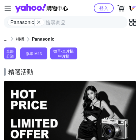
Yahoo購物中心
登入
Panasonic
相機
Panasonic
全部
微單-全片幅/
微單-M43
分類
中片幅
精選活動