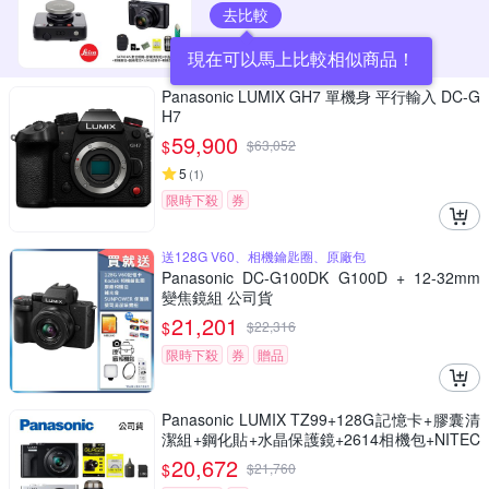
去比較
現在可以馬上比較相似商品！
Panasonic LUMIX GH7 單機身 平行輸入 DC-G
H7
59,900
$
$
63,052
5
(
1
)
限時下殺
券
送128G V60、相機鑰匙圈、原廠包
Panasonic DC-G100DK G100D + 12-32mm
變焦鏡組 公司貨
21,201
$
$
22,316
限時下殺
券
贈品
Panasonic LUMIX TZ99+128G記憶卡+膠囊清
潔組+鋼化貼+水晶保護鏡+2614相機包+NITEC
ORE BB nano 迷你電動氣吹(公司貨)
20,672
$
$
21,760