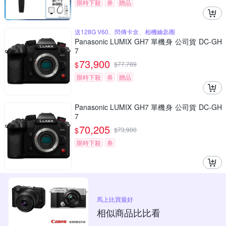
限時下殺
券
贈品
送128G V60、閃傳卡盒、相機鑰匙圈
Panasonic LUMIX GH7 單機身 公司貨 DC-GH
7
73,900
$
$
77,789
限時下殺
券
贈品
Panasonic LUMIX GH7 單機身 公司貨 DC-GH
7
70,205
$
$
73,900
限時下殺
券
馬上比買最好
相似商品比比看