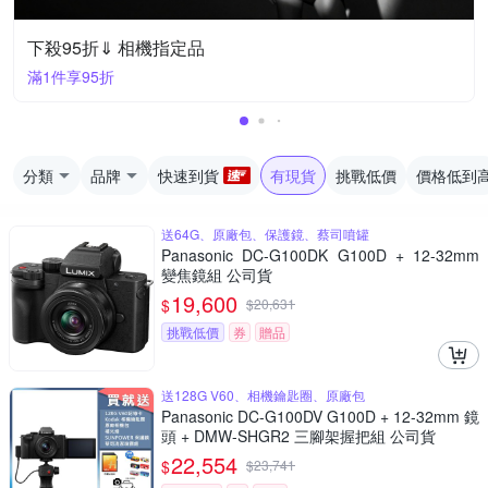
下殺95折⇓ 相機指定品
滿1件享95折
分類
品牌
快速到貨
有現貨
挑戰低價
價格低到
送64G、原廠包、保護鏡、蔡司噴罐
Panasonic DC-G100DK G100D + 12-32mm
變焦鏡組 公司貨
19,600
$
$
20,631
挑戰低價
券
贈品
送128G V60、相機鑰匙圈、原廠包
Panasonic DC-G100DV G100D + 12-32mm 鏡
頭 + DMW-SHGR2 三腳架握把組 公司貨
22,554
$
$
23,741