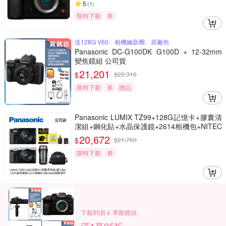
5
(
1
)
限時下殺
券
送128G V60、相機鑰匙圈、原廠包
Panasonic DC-G100DK G100D + 12-32mm
變焦鏡組 公司貨
21,201
$
$
22,316
限時下殺
券
贈品
Panasonic LUMIX TZ99+128G記憶卡+膠囊清
潔組+鋼化貼+水晶保護鏡+2614相機包+NITEC
ORE BB nano 迷你電動氣吹(公司貨)
20,672
$
$
21,760
限時下殺
券
下殺95折⇓ 單眼鏡頭