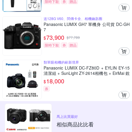
限時下殺
券
贈品
送128G V60、閃傳卡盒、相機鑰匙圈
Panasonic LUMIX GH7 單機身 公司貨 DC-GH
7
73,900
$
$
77,789
限時下殺
券
贈品
類單眼相機的嶄新境界
Panasonic LUMIX DC-FZ80D + EYLIN EY-15
清潔組 + SunLight ZY-2614相機包 + EirMai 銳
瑪 HD-100C電子除濕卡 FZ80D (公司貨)
18,000
$
券
馬上比買最好
相似商品比比看