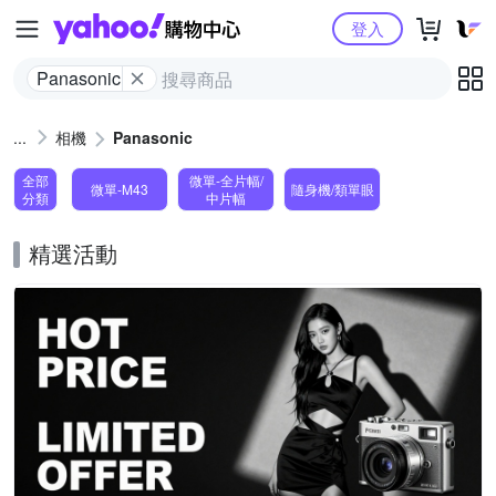
Yahoo購物中心
登入
Panasonic
相機
Panasonic
全部
微單-全片幅/
微單-M43
隨身機/類單眼
分類
中片幅
精選活動