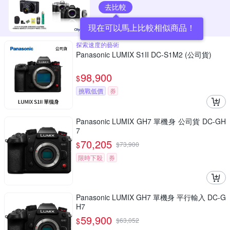
去比較
現在可以馬上比較相似商品！
探索速度的藝術
Panasonic LUMIX S1II DC-S1M2 (公司貨)
98,900
$
挑戰低價
券
Panasonic LUMIX GH7 單機身 公司貨 DC-GH
7
70,205
$
$
73,900
限時下殺
券
Panasonic LUMIX GH7 單機身 平行輸入 DC-G
H7
59,900
$
$
63,052